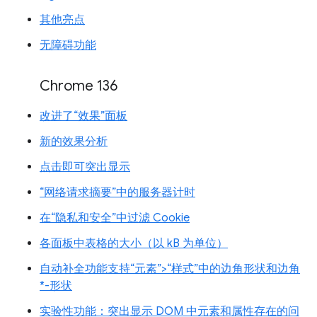
其他亮点
无障碍功能
Chrome 136
改进了“效果”面板
新的效果分析
点击即可突出显示
“网络请求摘要”中的服务器计时
在“隐私和安全”中过滤 Cookie
各面板中表格的大小（以 kB 为单位）
自动补全功能支持“元素”>“样式”中的边角形状和边角
*-形状
实验性功能：突出显示 DOM 中元素和属性存在的问