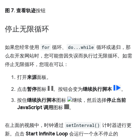
图 7
.
查看轨迹
按钮
停止无限循环
如果您经常使用
for
循环、
do...while
循环或递归，那
么在开发网站时，您可能曾因失误而执行过无限循环。如需
停止无限循环，您现在可以：
打开
来源
面板。
点击
暂停
图标
。按钮会变为
继续执行脚本
。
按住
继续执行脚本
图标
，然后选择
停止当前
JavaScript 调用
图标
。
在上面的视频中，时钟通过
setInterval()
计时器进行更
新。点击
Start Infinite Loop
会运行一个永不停止的