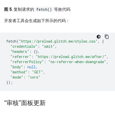
图 5
. 复制请求的
fetch()
等效代码
开发者工具会生成如下所示的代码：
fetch
(
"https://preload.glitch.me/styles.css"
,
{
"credentials"
:
"omit"
,
"headers"
:
{},
"referrer"
:
"https://preload.glitch.me/after/"
,
"referrerPolicy"
:
"no-referrer-when-downgrade"
,
"body"
:
null
,
"method"
:
"GET"
,
"mode"
:
"cors"
});
“审核”面板更新