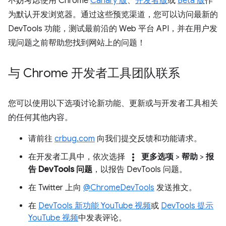
不妨考虑使用 Chrome
Canary 版
、
开发者版
或
Beta 版
作
为默认开发浏览器。通过这些预览渠道，您可以访问最新的
DevTools 功能，测试最前沿的 Web 平台 API，并在用户发
现问题之前帮助您找到网站上的问题！
与 Chrome 开发者工具团队联系
您可以使用以下选项讨论新功能、更新或与开发者工具相关
的任何其他内容。
请前往
crbug.com
向我们提交反馈和功能请求。
more_vert
在开发者工具中，依次选择
更多选项
>
帮助
>
报
告 DevTools 问题
，以报告 DevTools 问题。
在 Twitter 上向
@ChromeDevTools
发送推文。
在
DevTools 新功能 YouTube 视频
或
DevTools 提示
YouTube 视频
中发表评论。