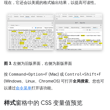
现在，它还会以美观的格式输出结果，以提高可读性。
图 3
. 左侧为旧版界面，右侧为新版界面
按
Command
+
Option
+
F
(Mac) 或
Control
+
Shift
+
F
(Windows、Linux、ChromeOS) 可打开
全局搜索
。您也可
以通过
命令菜单
打开该功能。
样式
窗格中的 CSS 变量值预览