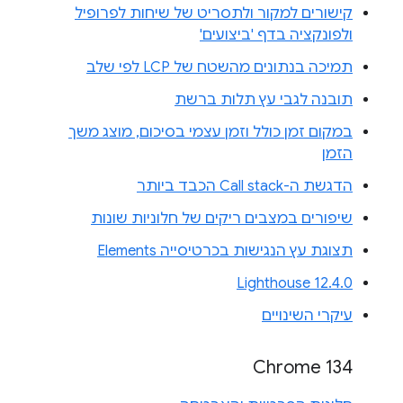
קישורים למקור ולתסריט של שיחות לפרופיל
ולפונקציה בדף 'ביצועים'
תמיכה בנתונים מהשטח של LCP לפי שלב
תובנה לגבי עץ תלות ברשת
במקום זמן כולל וזמן עצמי בסיכום, מוצג משך
הזמן
הדגשת ה-Call stack הכבד ביותר
שיפורים במצבים ריקים של חלוניות שונות
תצוגת עץ הנגישות בכרטיסייה Elements
Lighthouse 12.4.0
עיקרי השינויים
Chrome 134