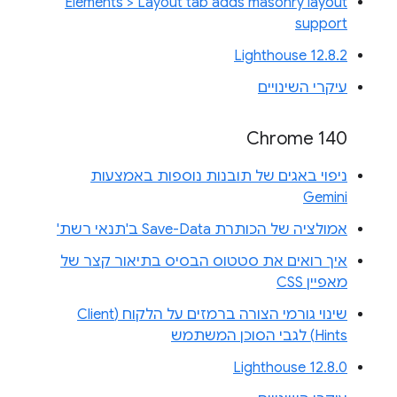
Elements > Layout tab adds masonry layout
support
Lighthouse 12.8.2
עיקרי השינויים
Chrome 140
ניפוי באגים של תובנות נוספות באמצעות
Gemini
אמולציה של הכותרת Save-Data ב'תנאי רשת'
איך רואים את סטטוס הבסיס בתיאור קצר של
מאפיין CSS
שינוי גורמי הצורה ברמזים על הלקוח (Client
Hints) לגבי הסוכן המשתמש
Lighthouse 12.8.0