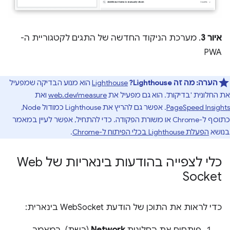
איור 3
. מערכת הניקוד החדשה של התגים לקטגוריית ה-
PWA
הערה:
מה זה Lighthouse?
‫
Lighthouse
הוא מנוע הבדיקה שמפעיל
את החלונית 'בדיקות'. הוא גם מפעיל את
web.dev/measure
ואת
PageSpeed Insights
. אפשר גם להריץ את Lighthouse כמודול Node,
כתוסף ל-Chrome או משורת הפקודה. כדי להתחיל, אפשר לעיין במאמר
בנושא
הפעלת Lighthouse בכלי הפיתוח ל-Chrome
.
כלי לצפייה בהודעות בינאריות של Web
Socket
כדי לראות את התוכן של הודעת WebSocket בינארית:
פותחים את החלונית
Network
(רשת). במאמר