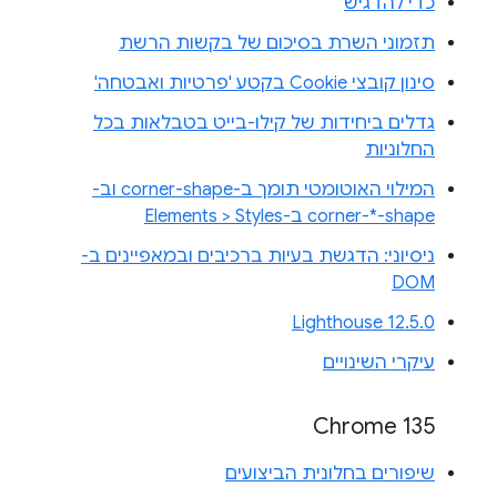
כדי להדגיש
תזמוני השרת בסיכום של בקשות הרשת
סינון קובצי Cookie בקטע 'פרטיות ואבטחה'
גדלים ביחידות של קילו-בייט בטבלאות בכל
החלוניות
המילוי האוטומטי תומך ב-corner-shape וב-
corner-*-shape ב-Elements > Styles
ניסיוני: הדגשת בעיות ברכיבים ובמאפיינים ב-
DOM
Lighthouse 12.5.0
עיקרי השינויים
Chrome 135
שיפורים בחלונית הביצועים