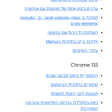
ערכים בזמן אמת של סגנונות עם אנימציה
תמיכה ב-‎ :open pseudo-class וב-pseudo-
elements שונים
העתקת כל ההודעות במסוף
יחידות בייט בחלונית Memory
עיקרי השינויים
Chrome 133
היסטוריית צ'אט קבועה עם AI
שיפורים בחלונית הביצועים
תובנות לגבי הצגת תמונות
ניווט במקלדת בגרסה הקלאסית ובגרסה
המודרנית