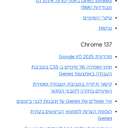
Direct Sockets באפליקציות אינטרנט
מבודדות (IWA)
עיקרי השינויים
נגישות
Chrome 137
מהדורת Google I/O 2025
שינוי ושמירה של שינויים ב-CSS בסביבת
העבודה באמצעות Gemini
קישור תיקייה בסביבת העבודה ושמירת
השינויים בחזרה לקובצי המקור
איך שואלים את Gemini על תובנות לגבי ביצועים
הוספת הערות לממצאי הביצועים בעזרת
Gemini