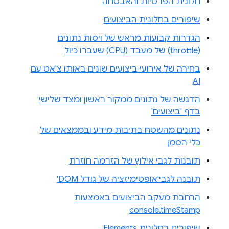
חלונית הפרטיות והאבטחה
שיפורים בחלונית הביצועים
הגדרות קבועות מראש של ויסות נתונים
(throttle) של מעבד (CPU) שעברו כיול
בחירה של אירועי ביצועים שונים באותו צ'אט עם
AI
הדגשה של נתונים ממקור ראשון ומצד שלישי
בדף 'ביצועים'
נתונים מהשטח בתיבות מידע ובממצאים של
כלי הסמן
תובנות לגבי אילוץ של הזרמה חוזרת
תובנה לגבי'אופטימיזציה של גודל DOM'
הרחבת מעקב הביצועים באמצעות
console.timeStamp
שיפורים בחלונית Elements