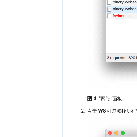
图 4
. “网络”面板
点击
WS
可过滤掉所有非 