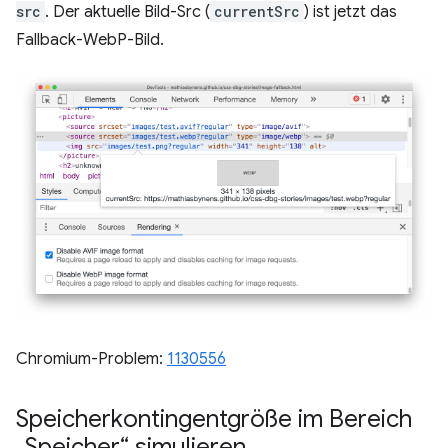
src
. Der aktuelle Bild-Src (
currentSrc
) ist jetzt das
Fallback-WebP-Bild.
Chromium-Problem:
1130556
Speicherkontingentgröße im Bereich
„Speicher“ simulieren