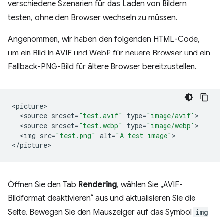
verschiedene Szenarien für das Laden von Bildern
testen, ohne den Browser wechseln zu müssen.
Angenommen, wir haben den folgenden HTML-Code,
um ein Bild in AVIF und WebP für neuere Browser und ein
Fallback-PNG-Bild für ältere Browser bereitzustellen.
<
picture
<
source
srcset
=
"test.avif"
type
=
"image/avif"
<
source
srcset
=
"test.webp"
type
=
"image/webp"
<
img
src
=
"test.png"
alt
=
"A test image"
>

<
/picture
Öffnen Sie den Tab
Rendering
, wählen Sie „AVIF-
Bildformat deaktivieren“ aus und aktualisieren Sie die
Seite. Bewegen Sie den Mauszeiger auf das Symbol
img