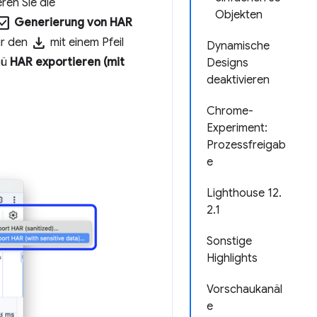
ren Sie die
Objekten
ck_box
Generierung von HAR
Download
r den
mit einem Pfeil
Dynamische
nü
HAR exportieren (mit
Designs
deaktivieren
Chrome-
Experiment:
Prozessfreigab
e
Lighthouse 12.
2.1
Sonstige
Highlights
Vorschaukanäl
e