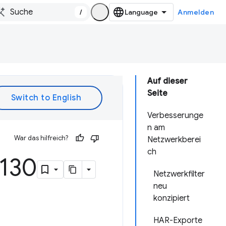
/
Anmelden
Auf dieser
Seite
Verbesserunge
n am
War das hilfreich?
Netzwerkberei
ch
130
Netzwerkfilter
neu
konzipiert
HAR-Exporte