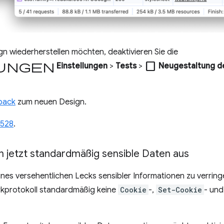
ign wiederherstellen möchten, deaktivieren Sie die
ungen
check_box_outline_blank
Einstellungen
>
Tests
>
Neugestaltung de
dback
zum neuen Design.
2528
.
n jetzt standardmäßig sensible Daten aus
ines versehentlichen Lecks sensibler Informationen zu verring
rkprotokoll standardmäßig keine
Cookie
-,
Set-Cookie
- un