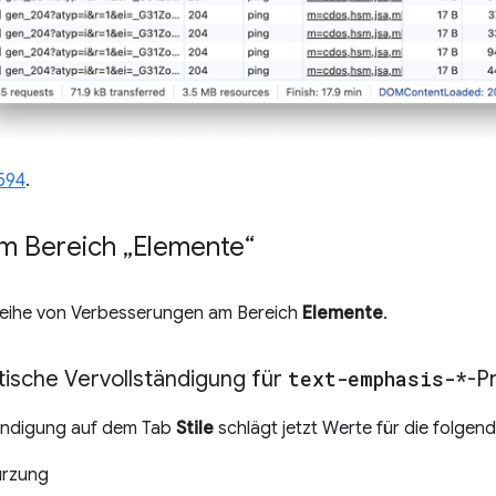
594
.
m Bereich „Elemente“
 Reihe von Verbesserungen am Bereich
Elemente
.
ische Vervollständigung für
text-emphasis-*
-P
tändigung auf dem Tab
Stile
schlägt jetzt Werte für die folgen
ürzung