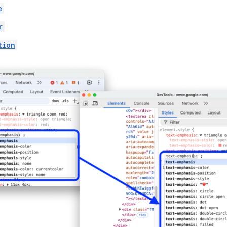
e
r
tion