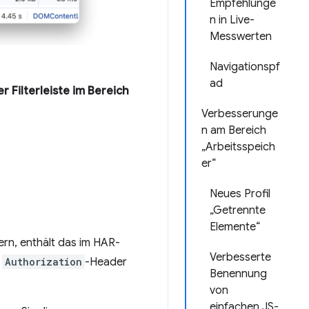
Empfehlunge
n in Live-
Messwerten
Navigationspf
ad
r Filterleiste im Bereich
Verbesserunge
n am Bereich
„Arbeitsspeich
er“
Neues Profil
„Getrennte
Elemente“
ern, enthält das im HAR-
Verbesserte
d
Authorization
-Header
Benennung
von
einfachen JS-