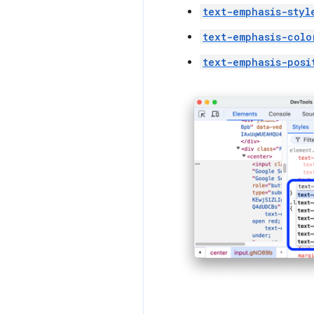
text-emphasis-styl
text-emphasis-colo
text-emphasis-posi