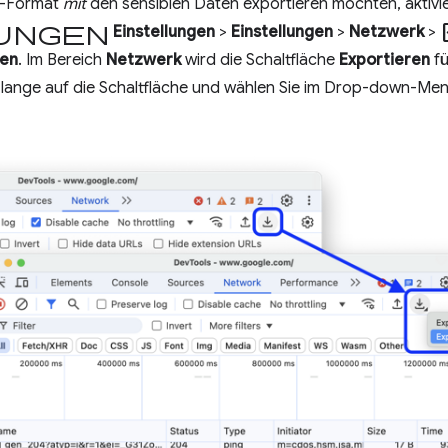
R-Format
mit
den sensiblen Daten exportieren möchten, aktivie
ungen
che
Einstellungen
>
Einstellungen
>
Netzwerk
>
sen
. Im Bereich
Netzwerk
wird die Schaltfläche
Exportieren
fü
e lange auf die Schaltfläche und wählen Sie im Drop-down-Me