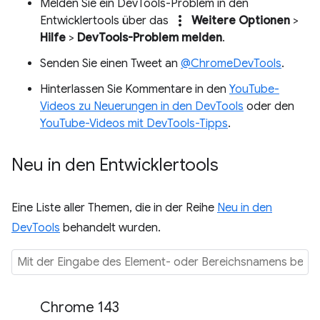
Melden Sie ein DevTools-Problem in den
more_vert
Entwicklertools über das
Weitere Optionen
>
Hilfe
>
DevTools-Problem melden
.
Senden Sie einen Tweet an
@ChromeDevTools
.
Hinterlassen Sie Kommentare in den
YouTube-
Videos zu Neuerungen in den DevTools
oder den
YouTube-Videos mit DevTools-Tipps
.
Neu in den Entwicklertools
Eine Liste aller Themen, die in der Reihe
Neu in den
DevTools
behandelt wurden.
Chrome 143