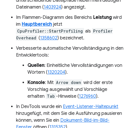
unterscheidende Dateipfade neben mehrdeutigen
Dateinamen (
1403924
) angezeigt.
Im Flammen-Diagramm des Bereichs
Leistung
wird
im
Hauptbereich
jetzt
CpuProfiler::StartProfiling
als
Profiler
Overhead
(
1358602
) bezeichnet.
Verbesserte automatische Vervollständigung in den
Entwicklertools:
Quellen
: Einheitliche Vervollständigungen von
Wörtern (
1320204
).
Konsole
: Mit
Arrow down
wird der erste
Vorschlag ausgewählt und Vorschläge
erhalten
Tab
-Hinweise (
1276960
).
In DevTools wurde ein
Event-Listener-Haltepunkt
hinzugefügt, mit dem Sie die Ausführung pausieren
können, wenn Sie ein
Dokument-Bild-im-Bild-
Fenster
öffnen (
1315352
).