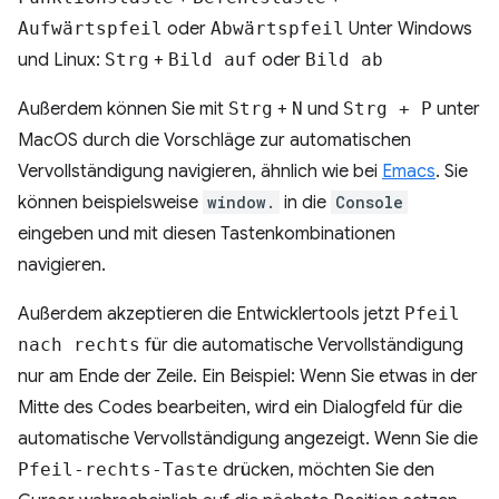
Aufwärtspfeil
oder
Abwärtspfeil
Unter Windows
und Linux:
Strg
+
Bild auf
oder
Bild ab
Außerdem können Sie mit
Strg
+
N
und
Strg + P
unter
MacOS durch die Vorschläge zur automatischen
Vervollständigung navigieren, ähnlich wie bei
Emacs
. Sie
können beispielsweise
window.
in die
Console
eingeben und mit diesen Tastenkombinationen
navigieren.
Außerdem akzeptieren die Entwicklertools jetzt
Pfeil
nach rechts
für die automatische Vervollständigung
nur am Ende der Zeile. Ein Beispiel: Wenn Sie etwas in der
Mitte des Codes bearbeiten, wird ein Dialogfeld für die
automatische Vervollständigung angezeigt. Wenn Sie die
Pfeil-rechts-Taste
drücken, möchten Sie den