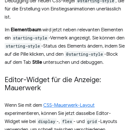
Debugging der neuen CSS-Regel
@starting-style
, die
für die Erstellung von Einstiegsanimationen unerlässlich
ist.
Im
Elementbaum
wird jetzt neben relevanten Elementen
ein
starting-style
-Vermerk angezeigt. Sie können den
starting-style
-Status des Elements ändern, indem Sie
auf die Pille klicken, und den
@starting-style
-Block
auf dem Tab
Stile
untersuchen und debuggen.
Editor-Widget für die Anzeige:
Mauerwerk
Wenn Sie mit dem
CSS-Mauerwerk-Layout
experimentieren, können Sie jetzt dasselbe Editor-
Widget wie bei
display
-,
flex
- und
grid
-Layouts
verwenden, um schnell zwischen verschiedenen