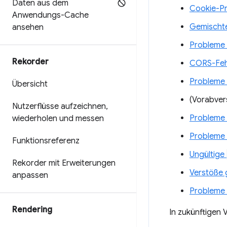
Daten aus dem
Cookie-P
Anwendungs-Cache
Gemischte
ansehen
Probleme
Rekorder
CORS-Feh
Probleme
Übersicht
(Vorabver
Nutzerflüsse aufzeichnen
,
Probleme 
wiederholen und messen
Probleme 
Funktionsreferenz
Ungültige
Rekorder mit Erweiterungen
Verstöße 
anpassen
Probleme 
Rendering
In zukünftigen