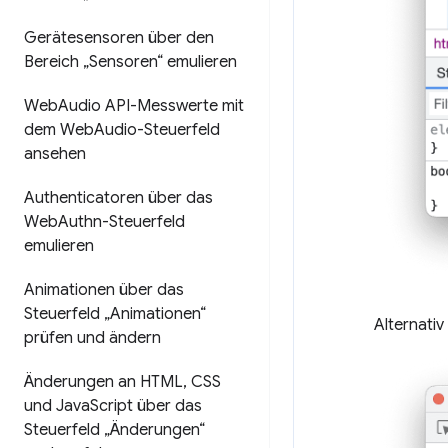
Gerätesensoren über den
Bereich „Sensoren“ emulieren
Web
Audio API-Messwerte mit
dem Web
Audio-Steuerfeld
ansehen
Authenticatoren über das
Web
Authn-Steuerfeld
emulieren
Animationen über das
Steuerfeld „Animationen“
Alternati
prüfen und ändern
Änderungen an HTML
,
CSS
und Java
Script über das
Steuerfeld „Änderungen“