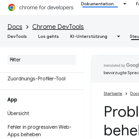
Dokumentation
F
Arbeitsspeicher
Übersicht
Docs
Chrome DevTools
DevTools
Los gehts
KI-Unterstützung
Steu
Speicherterminologie
Speicherprobleme beheben
Heap-Snapshots aufzeichnen
bevorzugte Sprac
Zuordnungs-Profiler-Tool
Startseite
Doc
App
Prob
Übersicht
behe
Fehler in progressiven Web-
Apps beheben