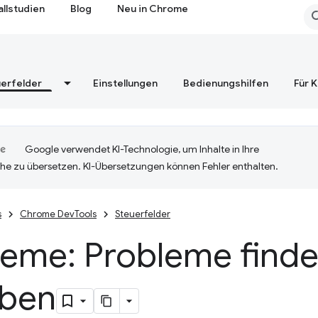
allstudien
Blog
Neu in Chrome
erfelder
Einstellungen
Bedienungshilfen
Für 
Google verwendet KI-Technologie, um Inhalte in Ihre
he zu übersetzen. KI-Übersetzungen können Fehler enthalten.
s
Chrome DevTools
Steuerfelder
leme: Probleme find
ben