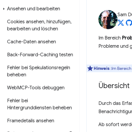
Ansehen und bearbeiten
Sam D
Cookies ansehen
,
hinzufügen
,
bearbeiten und löschen
Im Bereich
Pro
Cache-Daten ansehen
Probleme und g
Back-Forward-Caching testen
Fehler bei Spekulationsregeln
Hinweis
:Im Bereic
beheben
Übersicht
Web
MCP-Tools debuggen
Fehler bei
Durch das Erfa
Hintergrunddiensten beheben
Benachrichtigun
Framedetails ansehen
Ab sofort werd