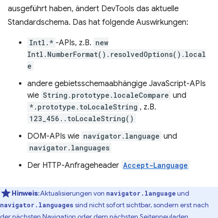
ausgeführt haben, ändert DevTools das aktuelle
Standardschema. Das hat folgende Auswirkungen:
Intl.*
-APIs, z.B.
new
Intl.NumberFormat().resolvedOptions().local
e
andere gebietsschemaabhängige JavaScript-APIs
wie
String.prototype.localeCompare
und
*.prototype.toLocaleString
, z.B.
123_456..toLocaleString()
DOM-APIs wie
navigator.language
und
navigator.languages
Der HTTP-Anfrageheader
Accept-Language
Hinweis
:Aktualisierungen von
und
navigator.language
sind nicht sofort sichtbar, sondern erst nach
navigator.languages
der nächsten Navigation oder dem nächsten Seitenneuladen.