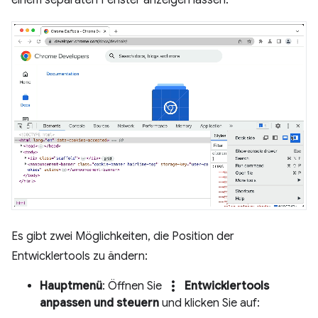
einem separaten Fenster anzeigen lassen.
Es gibt zwei Möglichkeiten, die Position der
Entwicklertools zu ändern:
more_vert
Hauptmenü
: Öffnen Sie
Entwicklertools
anpassen und steuern
und klicken Sie auf: