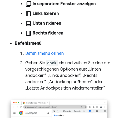
ad_group
In separatem Fenster anzeigen
dock_to_right
Links fixieren
dock_to_bottom
Unten fixieren
dock_to_left
Rechts fixieren
Befehlsmenü
:
Befehlsmenü öffnen
Geben Sie
dock
ein und wählen Sie eine der
vorgeschlagenen Optionen aus: „Unten
andocken“, „Links andocken“, „Rechts
andocken“, „Andockung aufheben“ oder
„Letzte Andockposition wiederherstellen“.