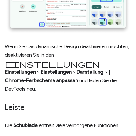
Wenn Sie das dynamische Design deaktivieren möchten,
deaktivieren Sie in den
Einstellungen
check_box_outline_blank
Einstellungen
>
Einstellungen
>
Darstellung
>
Chrome-Farbschema anpassen
und laden Sie die
DevTools neu.
Leiste
Die
Schublade
enthält viele verborgene Funktionen.