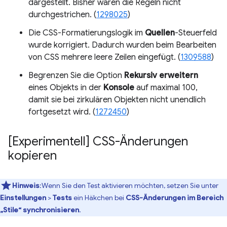
dargestellt. Bisher waren die Regeln nicht
durchgestrichen. (
1298025
)
Die CSS-Formatierungslogik im
Quellen
-Steuerfeld
wurde korrigiert. Dadurch wurden beim Bearbeiten
von CSS mehrere leere Zeilen eingefügt. (
1309588
)
Begrenzen Sie die Option
Rekursiv erweitern
eines Objekts in der
Konsole
auf maximal 100,
damit sie bei zirkulären Objekten nicht unendlich
fortgesetzt wird. (
1272450
)
[Experimentell] CSS-Änderungen
kopieren
Hinweis
:Wenn Sie den Test aktivieren möchten, setzen Sie unter
Einstellungen
>
Tests
ein Häkchen bei
CSS-Änderungen im Bereich
„Stile“ synchronisieren
.