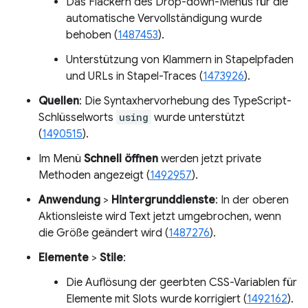
Das Flackern des Drop-down-Menüs für die
automatische Vervollständigung wurde
behoben (
1487453
).
Unterstützung von Klammern in Stapelpfaden
und URLs in Stapel-Traces (
1473926
).
Quellen
: Die Syntaxhervorhebung des TypeScript-
Schlüsselworts
using
wurde unterstützt
(
1490515
).
Im Menü
Schnell öffnen
werden jetzt private
Methoden angezeigt (
1492957
).
Anwendung
>
Hintergrunddienste
: In der oberen
Aktionsleiste wird Text jetzt umgebrochen, wenn
die Größe geändert wird (
1487276
).
Elemente
>
Stile
:
Die Auflösung der geerbten CSS-Variablen für
Elemente mit Slots wurde korrigiert (
1492162
).