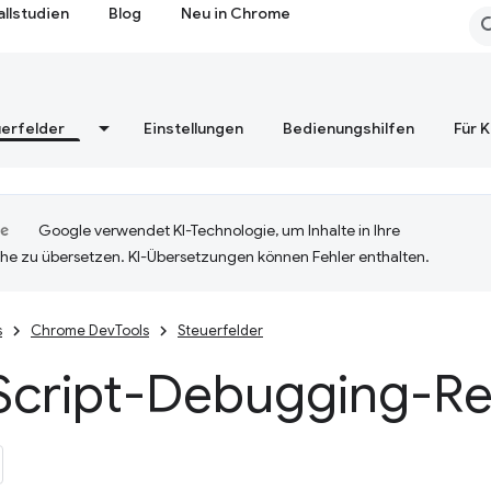
allstudien
Blog
Neu in Chrome
erfelder
Einstellungen
Bedienungshilfen
Für 
Google verwendet KI-Technologie, um Inhalte in Ihre
he zu übersetzen. KI-Übersetzungen können Fehler enthalten.
s
Chrome DevTools
Steuerfelder
Script-Debugging-Re