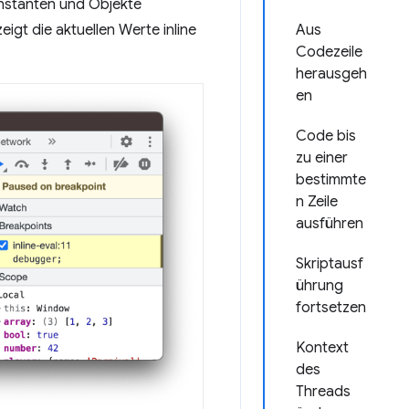
onstanten und Objekte
igt die aktuellen Werte inline
Aus
Codezeile
herausgeh
en
Code bis
zu einer
bestimmte
n Zeile
ausführen
Skriptausf
ührung
fortsetzen
Kontext
des
Threads