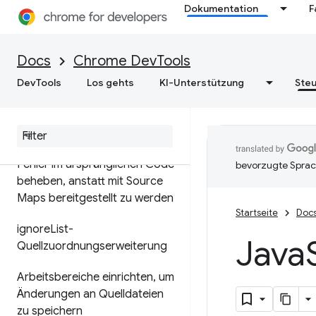
Übersicht
Dokumentation
F
JavaScript-Fehler beheben
Docs
Chrome DevTools
Code mit Haltepunkten
DevTools
Los gehts
KI-Unterstützung
Steu
pausieren
Java
Script-Snippets
ausführen
Fehler im ursprünglichen Code
bevorzugte Sprac
beheben
,
anstatt mit Source
Maps bereitgestellt zu werden
Startseite
Doc
ignore
List-
Java
Quellzuordnungserweiterung
Arbeitsbereiche einrichten
,
um
Änderungen an Quelldateien
zu speichern