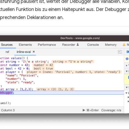
führung pausiert ist, wertet der Debugger alle Variablen, K
ktuellen Funktion bis zu einem Haltepunkt aus. Der Debugger ze
prechenden Deklarationen an.