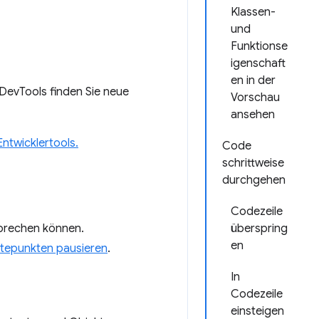
Klassen-
und
Funktionse
igenschaft
en in der
evTools finden Sie neue
Vorschau
ansehen
ntwicklertools.
Code
schrittweise
durchgehen
Codezeile
rbrechen können.
überspring
en
ltepunkten pausieren
.
In
Codezeile
einsteigen