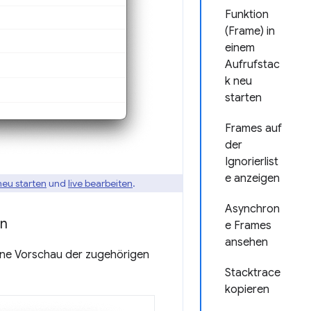
Funktion
(Frame) in
einem
Aufrufstac
k neu
starten
Frames auf
der
Ignorierlist
e anzeigen
neu starten
und
live bearbeiten
.
Asynchron
en
e Frames
ansehen
ine Vorschau der zugehörigen
Stacktrace
kopieren