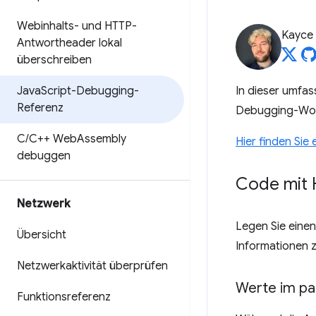
Webinhalts- und HTTP-
Kayce
Antwortheader lokal
überschreiben
Java
Script-Debugging-
In dieser umfa
Referenz
Debugging-Wor
C
/
C++ Web
Assembly
Hier finden Sie
debuggen
Code mit 
Netzwerk
Legen Sie einen
Übersicht
Informationen 
Netzwerkaktivität überprüfen
Werte im pa
Funktionsreferenz