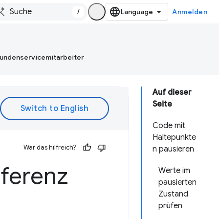
/
Anmelden
Kundenservicemitarbeiter
Auf dieser
Seite
Code mit
Haltepunkte
War das hilfreich?
n pausieren
ferenz
Werte im
pausierten
Zustand
prüfen