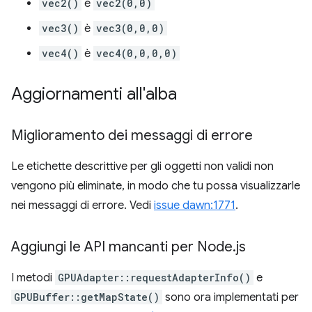
vec2()
è
vec2(0,0)
vec3()
è
vec3(0,0,0)
vec4()
è
vec4(0,0,0,0)
Aggiornamenti all'alba
Miglioramento dei messaggi di errore
Le etichette descrittive per gli oggetti non validi non
vengono più eliminate, in modo che tu possa visualizzarle
nei messaggi di errore. Vedi
issue dawn:1771
.
Aggiungi le API mancanti per Node
.
js
I metodi
GPUAdapter::requestAdapterInfo()
e
GPUBuffer::getMapState()
sono ora implementati per