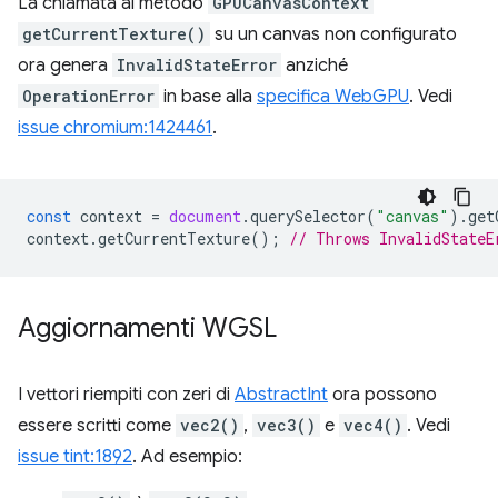
La chiamata al metodo
GPUCanvasContext
getCurrentTexture()
su un canvas non configurato
ora genera
InvalidStateError
anziché
OperationError
in base alla
specifica WebGPU
. Vedi
issue chromium:1424461
.
const
context
=
document
.
querySelector
(
"canvas"
).
get
context
.
getCurrentTexture
();
// Throws InvalidStateE
Aggiornamenti WGSL
I vettori riempiti con zeri di
AbstractInt
ora possono
essere scritti come
vec2()
,
vec3()
e
vec4()
. Vedi
issue tint:1892
. Ad esempio: