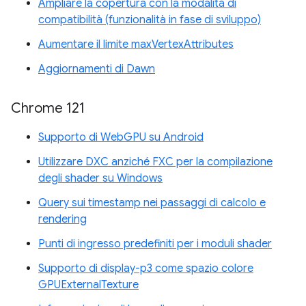
Ampliare la copertura con la modalità di
compatibilità (funzionalità in fase di sviluppo)
Aumentare il limite maxVertexAttributes
Aggiornamenti di Dawn
Chrome 121
Supporto di WebGPU su Android
Utilizzare DXC anziché FXC per la compilazione
degli shader su Windows
Query sui timestamp nei passaggi di calcolo e
rendering
Punti di ingresso predefiniti per i moduli shader
Supporto di display-p3 come spazio colore
GPUExternalTexture