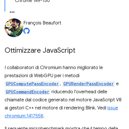
Chrome 149-150
François Beaufort
Ottimizzare Java
Script
I collaboratori di Chromium hanno migliorato le
prestazioni di WebGPU per i metodi
GPUComputePassEncoder
,
GPURenderPassEncoder
e
GPUCommandEncoder
riducendo l'overhead delle
chiamate dal codice generato nel motore JavaScript V8
ai gestori C++ nel motore di rendering Blink. Vedi
issue
chromium:1417558
.
Il seguente microbenchmark mostra che il tempo della