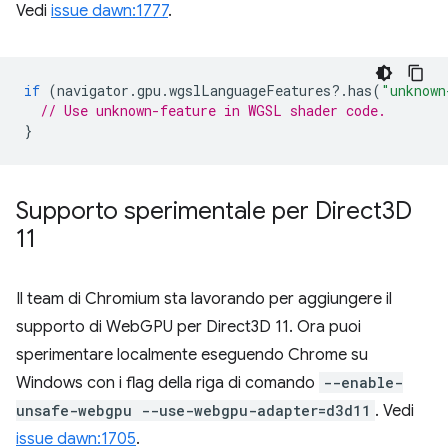
Vedi
issue dawn:1777
.
if
(
navigator
.
gpu
.
wgslLanguageFeatures
?
.
has
(
"unknown
// Use unknown-feature in WGSL shader code.
}
Supporto sperimentale per Direct3D
11
Il team di Chromium sta lavorando per aggiungere il
supporto di WebGPU per Direct3D 11. Ora puoi
sperimentare localmente eseguendo Chrome su
Windows con i flag della riga di comando
--enable-
unsafe-webgpu --use-webgpu-adapter=d3d11
. Vedi
issue dawn:1705
.