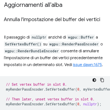
Aggiornamenti all'alba
Annulla l'impostazione del buffer dei vertici
Il passaggio di
nullptr
anziché di
wgpu::Buffer
a
SetVertexBuffer()
su
wgpu::RenderPassEncoder
o
wgpu::RenderBundleEncoder
consente di annullare
l'impostazione di un buffer dei vertici precedentemente
impostato in un determinato slot. Vedi
issue dawn:1675
.
// Set vertex buffer in slot 0.
myRenderPassEncoder
.
SetVertexBuffer
(
0
,
myVertexBuffe
// Then later, unset vertex buffer in slot 0.
myRenderPassEncoder
.
SetVertexBuffer
(
0
,
nullptr
);