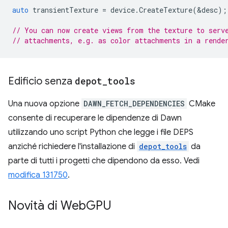
auto
transientTexture
=
device
.
CreateTexture
(
&
desc
);
// You can now create views from the texture to serv
// attachments, e.g. as color attachments in a rende
Edificio senza
depot
_
tools
Una nuova opzione
DAWN_FETCH_DEPENDENCIES
CMake
consente di recuperare le dipendenze di Dawn
utilizzando uno script Python che legge i file DEPS
anziché richiedere l'installazione di
depot_tools
da
parte di tutti i progetti che dipendono da esso. Vedi
modifica 131750
.
Novità di Web
GPU