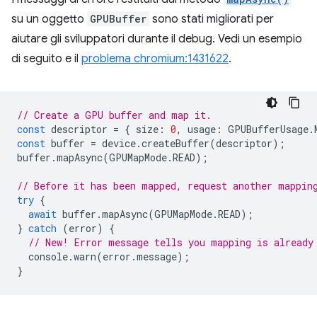
su un oggetto
GPUBuffer
sono stati migliorati per
aiutare gli sviluppatori durante il debug. Vedi un esempio
di seguito e il
problema chromium:1431622
.
// Create a GPU buffer and map it.
const
descriptor
=
{
size
:
0
,
usage
:
GPUBufferUsage
.
const
buffer
=
device
.
createBuffer
(
descriptor
);
buffer
.
mapAsync
(
GPUMapMode
.
READ
);
// Before it has been mapped, request another mappin
try
{
await
buffer
.
mapAsync
(
GPUMapMode
.
READ
);
}
catch
(
error
)
{
// New! Error message tells you mapping is already
console
.
warn
(
error
.
message
);
}