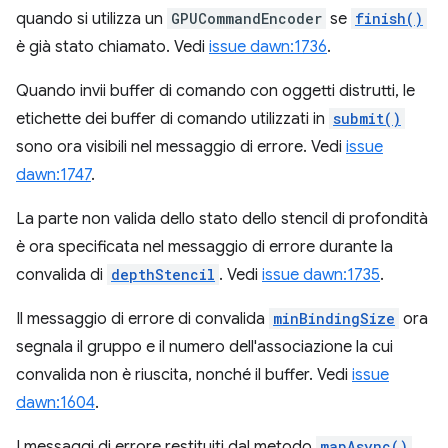
quando si utilizza un
GPUCommandEncoder
se
finish()
è già stato chiamato. Vedi
issue dawn:1736
.
Quando invii buffer di comando con oggetti distrutti, le
etichette dei buffer di comando utilizzati in
submit()
sono ora visibili nel messaggio di errore. Vedi
issue
dawn:1747
.
La parte non valida dello stato dello stencil di profondità
è ora specificata nel messaggio di errore durante la
convalida di
depthStencil
. Vedi
issue dawn:1735
.
Il messaggio di errore di convalida
minBindingSize
ora
segnala il gruppo e il numero dell'associazione la cui
convalida non è riuscita, nonché il buffer. Vedi
issue
dawn:1604
.
I messaggi di errore restituiti dal metodo
mapAsync()