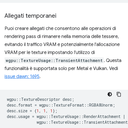
Allegati temporanei
Puoi creare allegati che consentono alle operazioni di
rendering pass di rimanere nella memoria delle tessere,
evitando il traffico VRAM e potenzialmente l'allocazione
VRAM per le texture impostando l'utilizzo di
wgpu::TextureUsage::TransientAttachment
. Questa
funzionalità è supportata solo per Metal e Vulkan. Vedi
issue dawn: 1695
.
wgpu
::
TextureDescriptor
desc
;
desc
.
format
=
wgpu
::
TextureFormat
::
RGBA8Unorm
;
desc
.
size
=
{
1
,
1
,
1
};
desc
.
usage
=
wgpu
::
TextureUsage
::
RenderAttachment
|
wgpu
::
TextureUsage
::
TransientAttachment