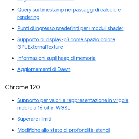
Query sui timestamp nei passaggi di calcolo e
rendering
Punti di ingresso predefiniti per i moduli shader
Supporto di display-p3 come spazio colore
GPUExternalTexture
Informazioni sugli heap di memoria
Aggiornamenti di Dawn
Chrome 120
Supporto per valori a rappresentazione in virgola
mobile a 16 bit in WGSL
Superare i limiti
Modifiche allo stato di profondità-stencil