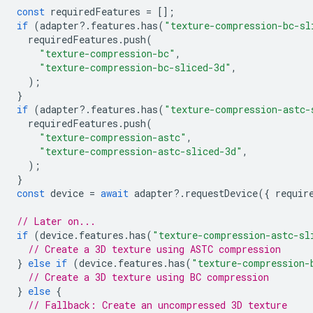
const
requiredFeatures
=
[];
if
(
adapter
?
.
features
.
has
(
"texture-compression-bc-sl
requiredFeatures
.
push
(
"texture-compression-bc"
,
"texture-compression-bc-sliced-3d"
,
);
}
if
(
adapter
?
.
features
.
has
(
"texture-compression-astc-
requiredFeatures
.
push
(
"texture-compression-astc"
,
"texture-compression-astc-sliced-3d"
,
);
}
const
device
=
await
adapter
?
.
requestDevice
({
requir
// Later on...
if
(
device
.
features
.
has
(
"texture-compression-astc-sl
// Create a 3D texture using ASTC compression
}
else
if
(
device
.
features
.
has
(
"texture-compression-
// Create a 3D texture using BC compression
}
else
{
// Fallback: Create an uncompressed 3D texture