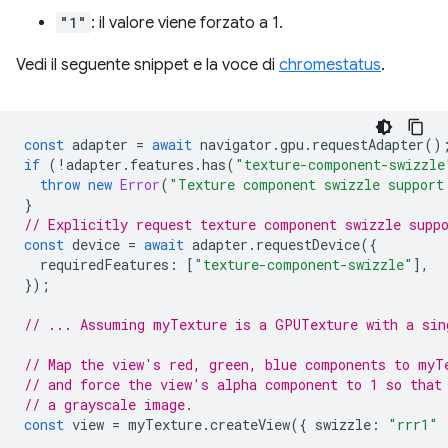
"1"
: il valore viene forzato a 1.
Vedi il seguente snippet e la voce di
chromestatus
.
const
adapter
=
await
navigator
.
gpu
.
requestAdapter
()
if
(
!
adapter
.
features
.
has
(
"texture-component-swizzle
throw
new
Error
(
"Texture component swizzle support
}
// Explicitly request texture component swizzle supp
const
device
=
await
adapter
.
requestDevice
({
requiredFeatures
:
[
"texture-component-swizzle"
],
});
// ... Assuming myTexture is a GPUTexture with a sin
// Map the view's red, green, blue components to myT
// and force the view's alpha component to 1 so that
// a grayscale image.
const
view
=
myTexture
.
createView
({
swizzle
:
"rrr1"