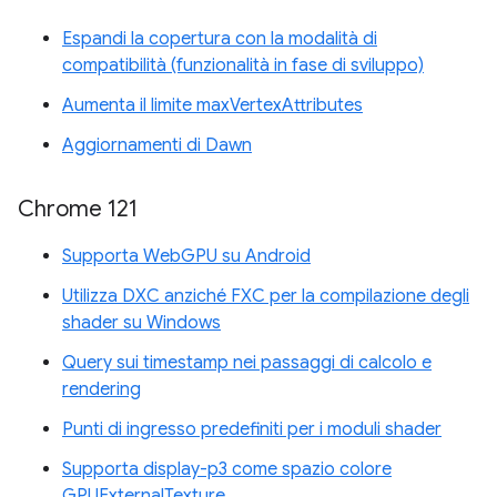
Espandi la copertura con la modalità di
compatibilità (funzionalità in fase di sviluppo)
Aumenta il limite maxVertexAttributes
Aggiornamenti di Dawn
Chrome 121
Supporta WebGPU su Android
Utilizza DXC anziché FXC per la compilazione degli
shader su Windows
Query sui timestamp nei passaggi di calcolo e
rendering
Punti di ingresso predefiniti per i moduli shader
Supporta display-p3 come spazio colore
GPUExternalTexture