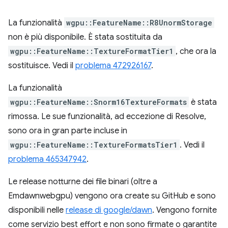
La funzionalità
wgpu::FeatureName::R8UnormStorage
non è più disponibile. È stata sostituita da
wgpu::FeatureName::TextureFormatTier1
, che ora la
sostituisce. Vedi il
problema 472926167
.
La funzionalità
wgpu::FeatureName::Snorm16TextureFormats
è stata
rimossa. Le sue funzionalità, ad eccezione di Resolve,
sono ora in gran parte incluse in
wgpu::FeatureName::TextureFormatsTier1
. Vedi il
problema 465347942
.
Le release notturne dei file binari (oltre a
Emdawnwebgpu) vengono ora create su GitHub e sono
disponibili nelle
release di google/dawn
. Vengono fornite
come servizio best effort e non sono firmate o garantite