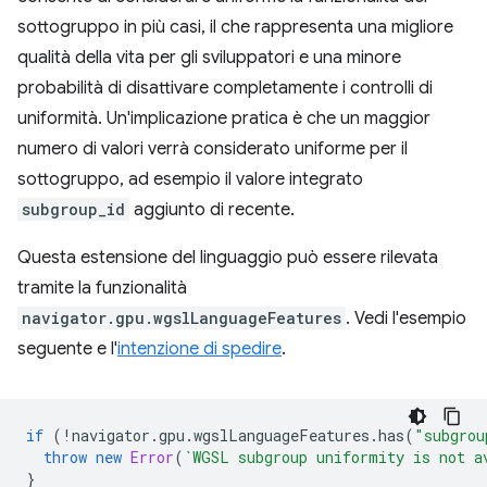
sottogruppo in più casi, il che rappresenta una migliore
qualità della vita per gli sviluppatori e una minore
probabilità di disattivare completamente i controlli di
uniformità. Un'implicazione pratica è che un maggior
numero di valori verrà considerato uniforme per il
sottogruppo, ad esempio il valore integrato
subgroup_id
aggiunto di recente.
Questa estensione del linguaggio può essere rilevata
tramite la funzionalità
navigator.gpu.wgslLanguageFeatures
. Vedi l'esempio
seguente e l'
intenzione di spedire
.
if
(
!
navigator
.
gpu
.
wgslLanguageFeatures
.
has
(
"subgrou
throw
new
Error
(
`WGSL subgroup uniformity is not a
}