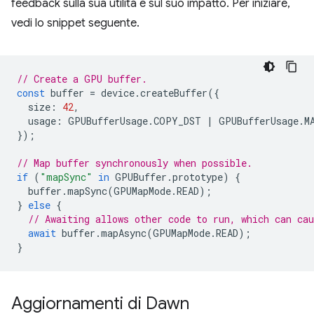
feedback sulla sua utilità e sul suo impatto. Per iniziare,
vedi lo snippet seguente.
// Create a GPU buffer.
const
buffer
=
device
.
createBuffer
({
size
:
42
,
usage
:
GPUBufferUsage
.
COPY_DST
|
GPUBufferUsage
.
M
});
// Map buffer synchronously when possible.
if
(
"mapSync"
in
GPUBuffer
.
prototype
)
{
buffer
.
mapSync
(
GPUMapMode
.
READ
);
}
else
{
// Awaiting allows other code to run, which can cau
await
buffer
.
mapAsync
(
GPUMapMode
.
READ
);
}
Aggiornamenti di Dawn