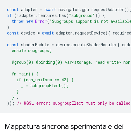
const
adapter
=
await
navigator
.
gpu
.
requestAdapter
()
if
(
!
adapter
.
features
.
has
(
"subgroups"
))
{
throw
new
Error
(
"Subgroups support is not availabl
}
const
device
=
await
adapter
.
requestDevice
({
require
const
shaderModule
=
device
.
createShaderModule
({
cod
  enable subgroups;
  @group(0) @binding(0) var<storage, read_write> non
  fn main() {
    if (non_uniform == 42) {
      _ = subgroupElect();
    }
  }`
,
});
// WGSL error: subgroupElect must only be called
Mappatura sincrona sperimentale dei