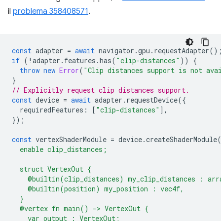
il
problema 358408571
.
const
adapter
=
await
navigator
.
gpu
.
requestAdapter
()
if
(
!
adapter
.
features
.
has
(
"clip-distances"
))
{
throw
new
Error
(
"Clip distances support is not ava
}
// Explicitly request clip distances support.
const
device
=
await
adapter
.
requestDevice
({
requiredFeatures
:
[
"clip-distances"
],
});
const
vertexShaderModule
=
device
.
createShaderModule
  enable clip_distances;
  struct VertexOut {
    @builtin(clip_distances) my_clip_distances : arr
    @builtin(position) my_position : vec4f,
  }
  @vertex fn main() -> VertexOut {
    var output : VertexOut;