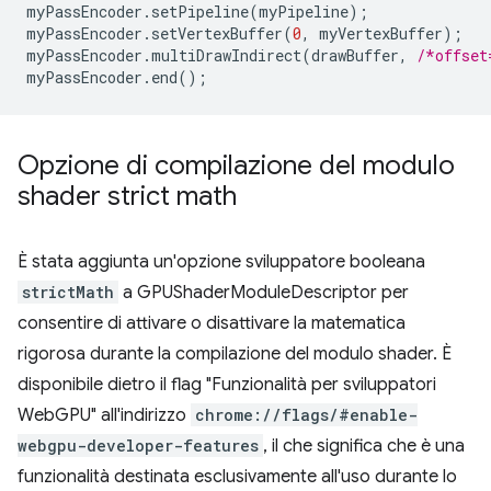
myPassEncoder
.
setPipeline
(
myPipeline
);
myPassEncoder
.
setVertexBuffer
(
0
,
myVertexBuffer
);
myPassEncoder
.
multiDrawIndirect
(
drawBuffer
,
/*offset
myPassEncoder
.
end
();
Opzione di compilazione del modulo
shader strict math
È stata aggiunta un'opzione sviluppatore booleana
strictMath
a GPUShaderModuleDescriptor per
consentire di attivare o disattivare la matematica
rigorosa durante la compilazione del modulo shader. È
disponibile dietro il flag "Funzionalità per sviluppatori
WebGPU" all'indirizzo
chrome://flags/#enable-
webgpu-developer-features
, il che significa che è una
funzionalità destinata esclusivamente all'uso durante lo