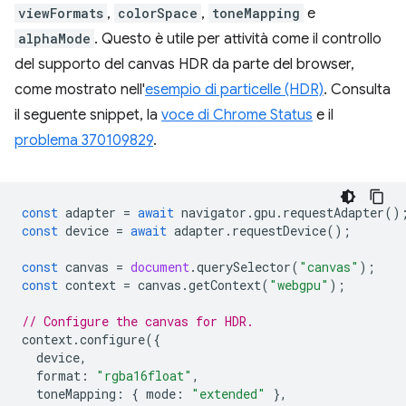
viewFormats
,
colorSpace
,
toneMapping
e
alphaMode
. Questo è utile per attività come il controllo
del supporto del canvas HDR da parte del browser,
come mostrato nell'
esempio di particelle (HDR)
. Consulta
il seguente snippet, la
voce di Chrome Status
e il
problema 370109829
.
const
adapter
=
await
navigator
.
gpu
.
requestAdapter
()
const
device
=
await
adapter
.
requestDevice
();
const
canvas
=
document
.
querySelector
(
"canvas"
);
const
context
=
canvas
.
getContext
(
"webgpu"
);
// Configure the canvas for HDR.
context
.
configure
({
device
,
format
:
"rgba16float"
,
toneMapping
:
{
mode
:
"extended"
},