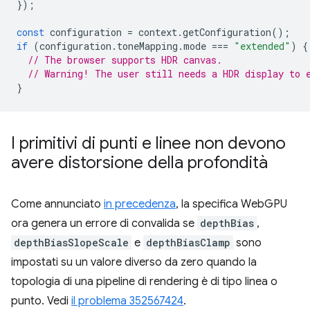
});
const
configuration
=
context
.
getConfiguration
();
if
(
configuration
.
toneMapping
.
mode
===
"extended"
)
{
// The browser supports HDR canvas.
// Warning! The user still needs a HDR display to 
}
I primitivi di punti e linee non devono
avere distorsione della profondità
Come annunciato
in precedenza
, la specifica WebGPU
ora genera un errore di convalida se
depthBias
,
depthBiasSlopeScale
e
depthBiasClamp
sono
impostati su un valore diverso da zero quando la
topologia di una pipeline di rendering è di tipo linea o
punto. Vedi
il problema 352567424
.