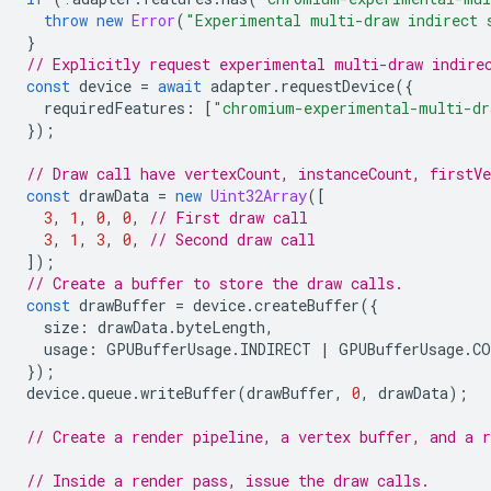
throw
new
Error
(
"Experimental multi-draw indirect 
}
// Explicitly request experimental multi-draw indire
const
device
=
await
adapter
.
requestDevice
({
requiredFeatures
:
[
"chromium-experimental-multi-dr
});
// Draw call have vertexCount, instanceCount, firstV
const
drawData
=
new
Uint32Array
([
3
,
1
,
0
,
0
,
// First draw call
3
,
1
,
3
,
0
,
// Second draw call
]);
// Create a buffer to store the draw calls.
const
drawBuffer
=
device
.
createBuffer
({
size
:
drawData
.
byteLength
,
usage
:
GPUBufferUsage
.
INDIRECT
|
GPUBufferUsage
.
CO
});
device
.
queue
.
writeBuffer
(
drawBuffer
,
0
,
drawData
);
// Create a render pipeline, a vertex buffer, and a r
// Inside a render pass, issue the draw calls.