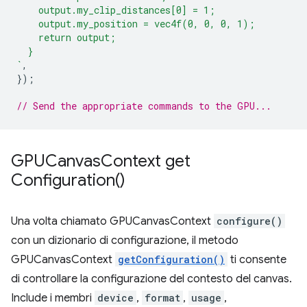
    output.my_clip_distances[0] = 1;
    output.my_position = vec4f(0, 0, 0, 1);
    return output;
  }
`
,
});
// Send the appropriate commands to the GPU...
GPUCanvas
Context
get
Configuration(
)
Una volta chiamato GPUCanvasContext
configure()
con un dizionario di configurazione, il metodo
GPUCanvasContext
getConfiguration()
ti consente
di controllare la configurazione del contesto del canvas.
Include i membri
device
,
format
,
usage
,