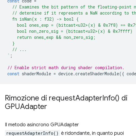
const
code
=
`
  // Examines the bit pattern of the floating-point 
  // determine if it represents a NaN according to t
  fn isNan(x : f32) -> bool {
    bool ones_exp = (bitcast<u32>(x) & 0x7f8) == 0x7
    bool non_zero_sig = (bitcast<u32>(x) & 0x7ffff) 
    return ones_exp && non_zero_sig;
  }
  // ...
`
;
// Enable strict math during shader compilation.
const
shaderModule
=
device
.
createShaderModule
({
cod
Rimozione di
request
Adapter
Info(
) di
GPUAdapter
Il metodo asincrono GPUAdapter
requestAdapterInfo()
è ridondante, in quanto puoi