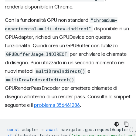
renderla disponibile in Chrome.
Con la funzionalità GPU non standard
"chromium-
experimental-multi-draw-indirect"
disponibile in un
GPUAdapter, richiedi un GPUDevice con questa
funzionalità. Quindi crea un GPUBuffer con l'utilizzo
GPUBufferUsage.INDIRECT
per archiviare le chiamate
di disegno. Puoi utilizzarlo in un secondo momento nei
nuovi metodi
multiDrawIndirect()
e
multiDrawIndexedIndirect()
GPURenderPassEncoder per emettere chiamate di
disegno all'interno di un render pass. Consulta lo snippet
seguente e il
problema 356461286
.
const
adapter
=
await
navigator
.
gpu
.
requestAdapter
()
if
(
!
adapter
.
features
.
has
(
"chromium-experimental-mul