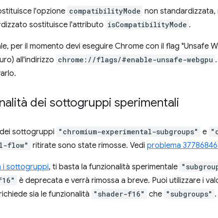
stituisce l'opzione
compatibilityMode
non standardizzata, m
izzato sostituisce l'attributo
isCompatibilityMode
.
le, per il momento devi eseguire Chrome con il flag "Unsafe
o) all'indirizzo
chrome://flags/#enable-unsafe-webgpu
.
arlo.
onalità dei sottogruppi sperimentali
 dei sottogruppi
"chromium-experimental-subgroups"
e
"
l-flow"
ritirate sono state rimosse. Vedi
problema 37786846
 i sottogruppi
, ti basta la funzionalità sperimentale
"subgrou
f16"
è deprecata e verrà rimossa a breve. Puoi utilizzare i val
ichiede sia le funzionalità
"shader-f16"
che
"subgroups"
.