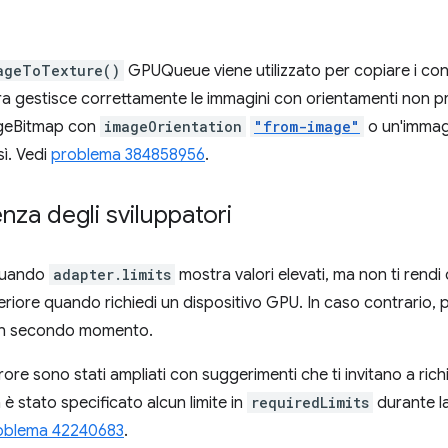
ageToTexture()
GPUQueue viene utilizzato per copiare i con
ra gestisce correttamente le immagini con orientamenti non pr
ageBitmap con
imageOrientation
"from-image"
o un'immag
sì. Vedi
problema 384858956
.
enza degli sviluppatori
quando
adapter.limits
mostra valori elevati, ma non ti rendi
eriore quando richiedi un dispositivo GPU. In caso contrario, 
n un secondo momento.
errore sono stati ampliati con suggerimenti che ti invitano a ri
è stato specificato alcun limite in
requiredLimits
durante l
oblema 42240683
.