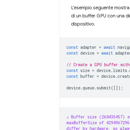
L'esempio seguente mostra u
di un buffer GPU con una dim
dispositivo.
const
adapter
=
await
navig
const
device
=
await
adapte
// Create a GPU buffer with
const
size
=
device
.
limits
.
const
buffer
=
device
.
creat
device
.
queue
.
submit
([]);
⚠️ Buffer size (268435457) 
maxBufferSize of 4294967296
differ by hardware, so alwa