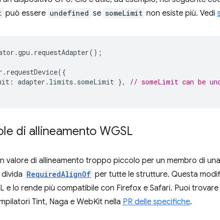
t
può essere
undefined
se
someLimit
non esiste più. Vedi
ator
.
gpu
.
requestAdapter
();
r
.
requestDevice
({
mit
:
adapter
.
limits
.
someLimit
},
// someLimit can be un
ole di allineamento WGSL
un valore di allineamento troppo piccolo per un membro di una 
divida
RequiredAlignOf
per tutte le strutture. Questa modif
SL e lo rende più compatibile con Firefox e Safari. Puoi trova
ompilatori Tint, Naga e WebKit nella
PR delle specifiche
.