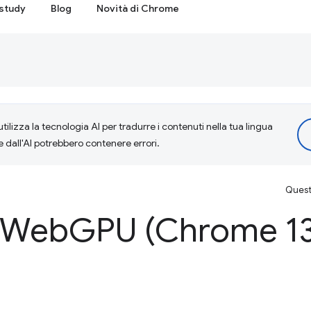
study
Blog
Novità di Chrome
tilizza la tecnologia AI per tradurre i contenuti nella tua lingua
e dall'AI potrebbero contenere errori.
Questa
i Web
GPU (Chrome 13