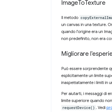
Image
To
Texture
Il metodo
copyExternalIm
un canvas in una texture. O
quando l'origine era un Im
non predefinito, non era co
Migliorare l'esperi
Può essere sorprendente 
esplicitamente un limite sup
inaspettatamente i limiti i
Per aiutarti, i messaggi di 
limite superiore quando non 
requestDevice()
. Vedi
pr