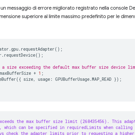
n messaggio di errore migliorato registrato nella console De
ensione superiore al limite massimo predefinito per le dimens
ator
.
gpu
.
requestAdapter
();
r
.
requestDevice
();
 a size exceeding the default max buffer size device li
maxBufferSize
+
1
;
eBuffer
({
size
,
usage
:
GPUBufferUsage
.
MAP_READ
});
exceeds the max buffer size limit (268435456). This adap
, which can be specified in requiredLimits when calling
ys check the adapter limits prior to requesting a higher