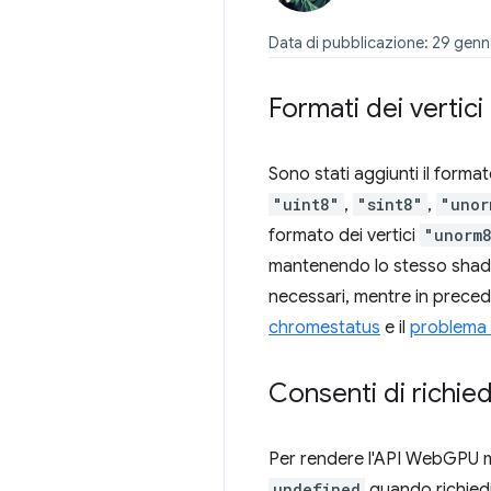
Data di pubblicazione: 29 gen
Formati dei vertic
Sono stati aggiunti il format
"uint8"
,
"sint8"
,
"unor
formato dei vertici
"unorm
mantenendo lo stesso shader.
necessari, mentre in precede
chromestatus
e il
problema
Consenti di richied
Per rendere l'API WebGPU men
undefined
quando richiedi 