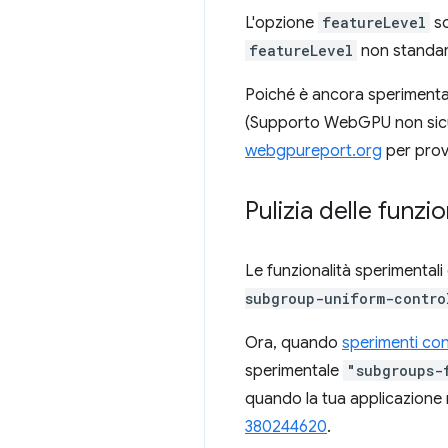
L'opzione
featureLevel
so
featureLevel
non standard
Poiché è ancora sperimenta
(Supporto WebGPU non sicur
webgpureport.org
per prov
Pulizia delle funzi
Le funzionalità sperimentali
subgroup-uniform-contro
Ora, quando
sperimenti con
sperimentale
"subgroups-
quando la tua applicazione r
380244620
.