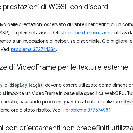
e prestazioni di WGSL con discard
tivo delle prestazioni osservato durante il rendering di un comp
SSR), l'implementazione dell'
istruzione di eliminazione
utilizza 
ento a un'invocazione di helper, se disponibile. Ciò migliora l
. Vedi
problema 372714384
.
ize di Video
Frame per le texture esterne
h
e
displayHeight
devono essere utilizzate come dimension
i importa un VideoFrame in base alla specifica WebGPU. Tuttav
do errato, causando problemi quando si tenta di utilizzare
tex
ema ora è stato risolto. Vedi il
problema 377574981
.
ni con orientamenti non predefiniti utiliz