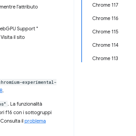
Chrome 117
entre l'attributo
Chrome 116
 WebGPU Support "
Chrome 115
 Visita il sito
Chrome 114
Chrome 113
chromium-experimental-
8
.
ps"
. La funzionalità
ori f16 con i sottogruppi
 Consulta il
problema