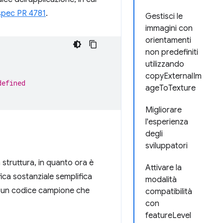
spec PR 4781
.
Gestisci le
immagini con
orientamenti
non predefiniti
utilizzando
copyExternalIm
defined
ageToTexture
Migliorare
l'esperienza
degli
sviluppatori
struttura, in quanto ora è
Attivare la
ica sostanziale semplifica
modalità
re un codice campione che
compatibilità
con
featureLevel