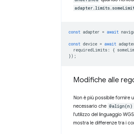
adapter.limits.someLimi
const
adapter
=
await
navig
const
device
=
await
adapte
requiredLimits
:
{
someLi
});
Modifiche alle reg
Non è più possibile fornire 
necessario che
@align(n)
l'utilizzo del linguaggio WG
mostra le differenze tra i c