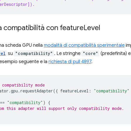
erDescriptor]).
à compatibilità con feature
Level
una scheda GPU nella
modalità di compatibilità sperimentale
im
vel
su
"compatibility"
. Le stringhe
"core"
(predefinita) 
 l'esempio seguente e la
richiesta di pull 4897
.
 compatibility mode
ator
.
gpu
.
requestAdapter
({
featureLevel
:
"compatibility"
==
"compatibility"
)
{
om this adapter will support only compatibility mode.