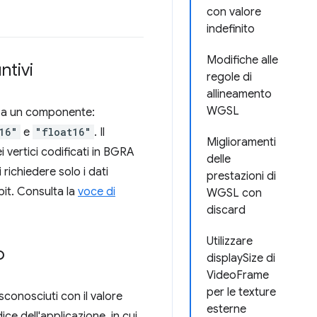
con valore
indefinito
Modifiche alle
ntivi
regole di
allineamento
WGSL
ci a un componente:
16"
e
"float16"
. Il
Miglioramenti
 vertici codificati in BGRA
delle
richiedere solo i dati
prestazioni di
bit. Consulta la
voce di
WGSL con
discard
Utilizzare
o
displaySize di
VideoFrame
per le texture
conosciuti con il valore
esterne
ce dell'applicazione, in cui