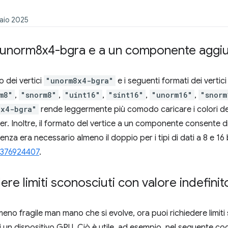
naio 2025
i unorm8x4-bgra e a un componente aggiu
o dei vertici
"unorm8x4-bgra"
e i seguenti formati dei verti
m8"
,
"snorm8"
,
"uint16"
,
"sint16"
,
"unorm16"
,
"snorm
8x4-bgra"
rende leggermente più comodo caricare i colori dei
 Inoltre, il formato del vertice a un componente consente di 
nza era necessario almeno il doppio per i tipi di dati a 8 e 16 
 376924407
.
ere limiti sconosciuti con valore indefinit
o fragile man mano che si evolve, ora puoi richiedere limiti s
un dispositivo GPU. Ciò è utile, ad esempio, nel seguente codi