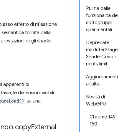
Pulizia delle
funzionalità dei
sottogruppi
lesso effetto di riflessione
sperimentali
la semantica fornita dalla
e prestazioni degli shader
Deprecate
maxInterStage
ShaderCompo
nents limit
Aggiornamenti
all'alba
i apparenti di
ia, le dimensioni visibili
Novità di
tureLoad()
su una
WebGPU
Chrome 149-
150
zando copy
External