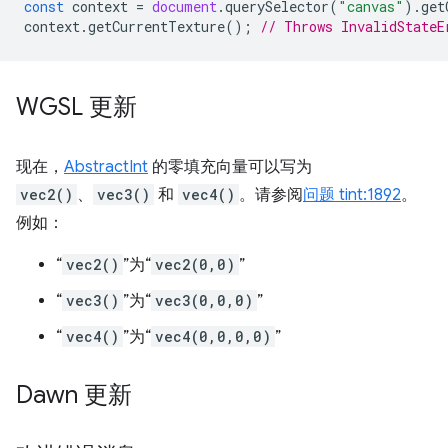
const
context
=
document
.
querySelector
(
"canvas"
).
get
context
.
getCurrentTexture
();
// Throws InvalidStateE
WGSL 更新
现在，
AbstractInt
的零填充向量可以写为
vec2()
、
vec3()
和
vec4()
。请参阅
问题 tint:1892
。
例如：
“
vec2()
”为“
vec2(0,0)
”
“
vec3()
”为“
vec3(0,0,0)
”
“
vec4()
”为“
vec4(0,0,0,0)
”
Dawn 更新