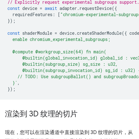
// Explicitly request experimental subgroups support
const
device
=
await
adapter
.
requestDevice
({
requiredFeatures
:
[
"chromium-experimental-subgroup
});
const
shaderModule
=
device
.
createShaderModule
({
cod
  enable chromium_experimental_subgroups;
  @compute @workgroup_size(64) fn main(
      @builtin(global_invocation_id) global_id : vec
      @builtin(subgroup_size) sg_size : u32,
      @builtin(subgroup_invocation_id) sg_id : u32) 
    // TODO: Use subgroupBallot() and subgroupBroadc
  }`
,
});
渲染到 3D 纹理的切片
现在，您可以在渲染通道中直接渲染到 3D 纹理的切片，从