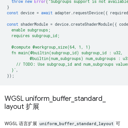
throw
new
Error
(
"Subgroups support is not availabl
}
const
device
=
await
adapter
.
requestDevice
({
require
const
shaderModule
=
device
.
createShaderModule
({
cod
  enable subgroups;
  requires subgroup_id;
  @compute @workgroup_size(64, 1, 1)
  fn main(@builtin(subgroup_id) subgroup_id : u32,
          @builtin(num_subgroups) num_subgroups : u3
    // TODO: Use subgroup_id and num_subgroups value
  }`
,
});
WGSL uniform
_
buffer
_
standard
_
layout 扩展
WGSL 语言扩展
uniform_buffer_standard_layout
可