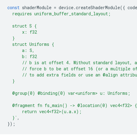
const
shaderModule
=
device
.
createShaderModule
({
cod
  requires uniform_buffer_standard_layout;
  struct S {
      x: f32
  }
  struct Uniforms {
      a: S,
      b: f32
      // b is at offset 4. Without standard layout, 
      // force b to be at offset 16 (or a multiple o
      // to add extra fields or use an @align attrib
  }
  @group(0) @binding(0) var<uniform> u: Uniforms;
  @fragment fn fs_main() -> @location(0) vec4<f32> {
      return vec4<f32>(u.a.x);
  }`
,
});