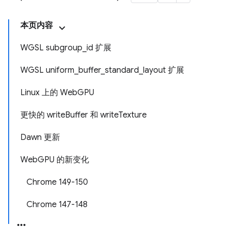
本页内容
WGSL subgroup_id 扩展
WGSL uniform_buffer_standard_layout 扩展
Linux 上的 WebGPU
更快的 writeBuffer 和 writeTexture
Dawn 更新
WebGPU 的新变化
Chrome 149-150
Chrome 147-148