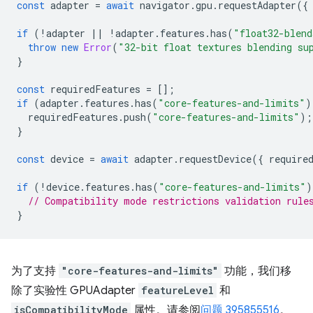
const
adapter
=
await
navigator
.
gpu
.
requestAdapter
({
if
(
!
adapter
||
!
adapter
.
features
.
has
(
"float32-blend
throw
new
Error
(
"32-bit float textures blending su
}
const
requiredFeatures
=
[];
if
(
adapter
.
features
.
has
(
"core-features-and-limits"
)
requiredFeatures
.
push
(
"core-features-and-limits"
);
}
const
device
=
await
adapter
.
requestDevice
({
require
if
(
!
device
.
features
.
has
(
"core-features-and-limits"
)
// Compatibility mode restrictions validation rule
}
为了支持
"core-features-and-limits"
功能，我们移
除了实验性 GPUAdapter
featureLevel
和
isCompatibilityMode
属性。请参阅
问题 395855516
。