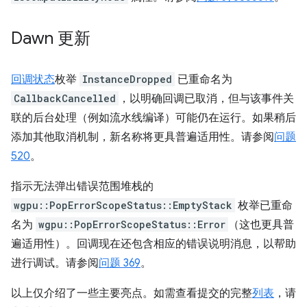
Dawn 更新
回调状态
枚举
InstanceDropped
已重命名为
CallbackCancelled
，以明确回调已取消，但与该事件关
联的后台处理（例如流水线编译）可能仍在运行。如果稍后
添加其他取消机制，新名称将更具普遍适用性。请参阅
问题
520
。
指示无法弹出错误范围堆栈的
wgpu::PopErrorScopeStatus::EmptyStack
枚举已重命
名为
wgpu::PopErrorScopeStatus::Error
（这也更具普
遍适用性）。回调现在还包含相应的错误说明消息，以帮助
进行调试。请参阅
问题 369
。
以上仅介绍了一些主要亮点。如需查看提交的完整
列表
，请