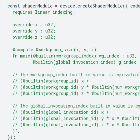
const
shaderModule
=
device
.
createShaderModule
({
cod
  requires linear_indexing;
  override x : u32;
  override y : u32;
  override z : u32;
  @compute @workgroup_size(x, y, z)
  fn main(@builtin(workgroup_index) wg_index : u32,
          @builtin(global_invocation_index) g_index 
  // The workgroup_index built-in value is equivalen
  // (@builtin(workgroup_id).x +
  // (@builtin(workgroup_id).y * @builtin(num_workg
  // (@builtin(workgroup_id).z * @builtin(num_workg
  // The global_invocation_index built-in value is e
  // (@builtin(global_invocation_id).x +
  // (@builtin(global_invocation_id).y * x * @built
  // (@builtin(global_invocation_id).z * x * @built
  }`
,
});