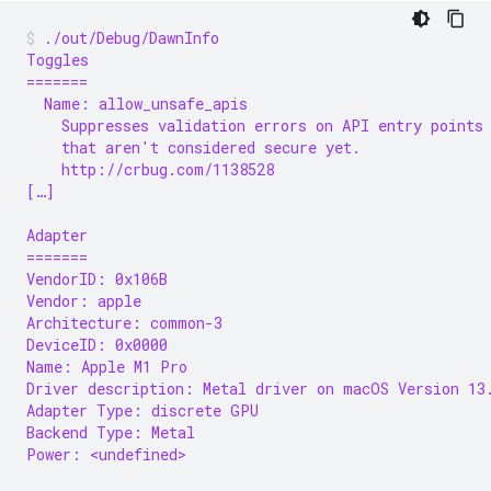
./out/Debug/DawnInfo
Toggles
=======
  Name: allow_unsafe_apis
    Suppresses validation errors on API entry points
    that aren't considered secure yet.
    http://crbug.com/1138528
[…]
Adapter
=======
VendorID: 0x106B
Vendor: apple
Architecture: common-3
DeviceID: 0x0000
Name: Apple M1 Pro
Driver description: Metal driver on macOS Version 13
Adapter Type: discrete GPU
Backend Type: Metal
Power: <undefined>