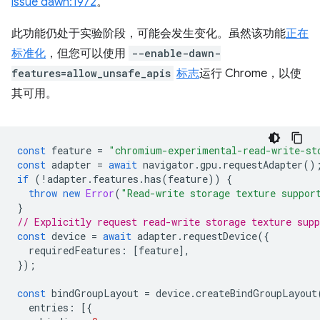
issue dawn:1972
。
此功能仍处于实验阶段，可能会发生变化。虽然该功能
正在
标准化
，但您可以使用
--enable-dawn-
features=allow_unsafe_apis
标志
运行 Chrome，以使
其可用。
const
feature
=
"chromium-experimental-read-write-st
const
adapter
=
await
navigator
.
gpu
.
requestAdapter
()
if
(
!
adapter
.
features
.
has
(
feature
))
{
throw
new
Error
(
"Read-write storage texture suppor
}
// Explicitly request read-write storage texture supp
const
device
=
await
adapter
.
requestDevice
({
requiredFeatures
:
[
feature
],
});
const
bindGroupLayout
=
device
.
createBindGroupLayout
entries
:
[{