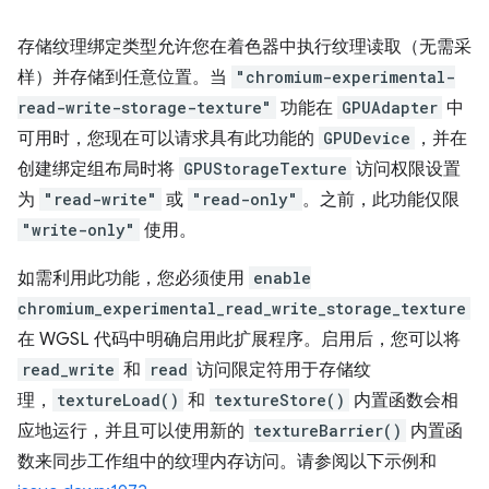
存储纹理绑定类型允许您在着色器中执行纹理读取（无需采
样）并存储到任意位置。当
"chromium-experimental-
read-write-storage-texture"
功能在
GPUAdapter
中
可用时，您现在可以请求具有此功能的
GPUDevice
，并在
创建绑定组布局时将
GPUStorageTexture
访问权限设置
为
"read-write"
或
"read-only"
。之前，此功能仅限
"write-only"
使用。
如需利用此功能，您必须使用
enable
chromium_experimental_read_write_storage_texture
在 WGSL 代码中明确启用此扩展程序。启用后，您可以将
read_write
和
read
访问限定符用于存储纹
理，
textureLoad()
和
textureStore()
内置函数会相
应地运行，并且可以使用新的
textureBarrier()
内置函
数来同步工作组中的纹理内存访问。请参阅以下示例和