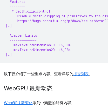
  Features
  ========
   * depth_clip_control
      Disable depth clipping of primitives to the cl
      https://bugs.chromium.org/p/dawn/issues/detail
[…]
  Adapter Limits
  ==============
    maxTextureDimension1D: 16,384
    maxTextureDimension2D: 16,384
[…]
以下仅介绍了一些重点内容。查看详尽的
提交列表
。
Web
GPU 最新动态
WebGPU 新变化
系列中涵盖的所有内容。