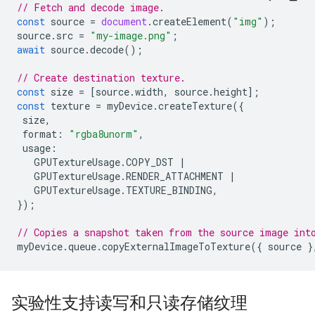
// Fetch and decode image.
const
source
=
document
.
createElement
(
"img"
);
source
.
src
=
"my-image.png"
;
await
source
.
decode
();
// Create destination texture.
const
size
=
[
source
.
width
,
source
.
height
];
const
texture
=
myDevice
.
createTexture
({
size
,
format
:
"rgba8unorm"
,
usage
:
GPUTextureUsage
.
COPY_DST
|
GPUTextureUsage
.
RENDER_ATTACHMENT
|
GPUTextureUsage
.
TEXTURE_BINDING
,
});
// Copies a snapshot taken from the source image int
myDevice
.
queue
.
copyExternalImageToTexture
({
source
}
实验性支持读写和只读存储纹理