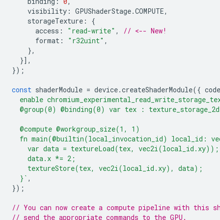
binding
:
0
,
visibility
:
GPUShaderStage
.
COMPUTE
,
storageTexture
:
{
access
:
"read-write"
,
// <-- New!
format
:
"r32uint"
,
},
}],
});
const
shaderModule
=
device
.
createShaderModule
({
cod
  enable chromium_experimental_read_write_storage_te
  @group(0) @binding(0) var tex : texture_storage_2d
  @compute @workgroup_size(1, 1)
  fn main(@builtin(local_invocation_id) local_id: ve
    var data = textureLoad(tex, vec2i(local_id.xy));
    data.x *= 2;
    textureStore(tex, vec2i(local_id.xy), data);
  }`
,
});
// You can now create a compute pipeline with this s
// send the appropriate commands to the GPU.