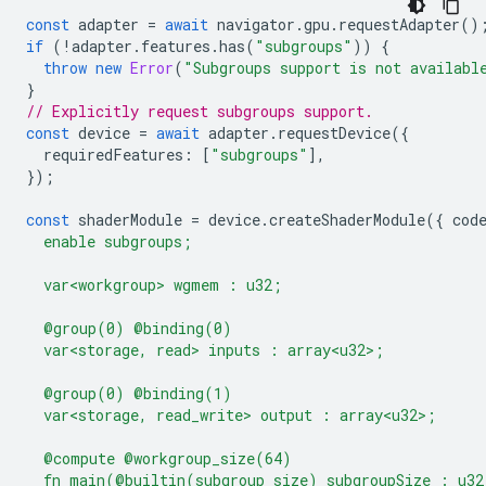
const
adapter
=
await
navigator
.
gpu
.
requestAdapter
()
if
(
!
adapter
.
features
.
has
(
"subgroups"
))
{
throw
new
Error
(
"Subgroups support is not availabl
}
// Explicitly request subgroups support.
const
device
=
await
adapter
.
requestDevice
({
requiredFeatures
:
[
"subgroups"
],
});
const
shaderModule
=
device
.
createShaderModule
({
cod
  enable subgroups;
  var<workgroup> wgmem : u32;
  @group(0) @binding(0)
  var<storage, read> inputs : array<u32>;
  @group(0) @binding(1)
  var<storage, read_write> output : array<u32>;
  @compute @workgroup_size(64)
  fn main(@builtin(subgroup_size) subgroupSize : u32