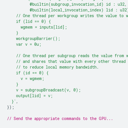
          @builtin(subgroup_invocation_id) id : u32,
          @builtin(local_invocation_index) lid : u32
    // One thread per workgroup writes the value to 
    if (lid == 0) {
      wgmem = inputs[lid];
    }
    workgroupBarrier();
    var v = 0u;
    // One thread per subgroup reads the value from 
    // and shares that value with every other thread 
    // to reduce local memory bandwidth.
    if (id == 0) {
      v = wgmem;
    }
    v = subgroupBroadcast(v, 0);
    output[lid] = v;
  }`
,
});
// Send the appropriate commands to the GPU...