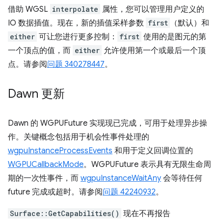
借助 WGSL
interpolate
属性，您可以管理用户定义的
IO 数据插值。现在，新的插值采样参数
first
（默认）和
either
可让您进行更多控制：
first
使用的是图元的第
一个顶点的值，而
either
允许使用第一个或最后一个顶
点。请参阅
问题 340278447
。
Dawn 更新
Dawn 的 WGPUFuture 实现现已完成，可用于处理异步操
作。关键概念包括用于机会性事件处理的
wgpuInstanceProcessEvents
和用于定义回调位置的
WGPUCallbackMode
。WGPUFuture 表示具有无限生命周
期的一次性事件，而
wgpuInstanceWaitAny
会等待任何
future 完成或超时。请参阅
问题 42240932
。
Surface::GetCapabilities()
现在不再报告