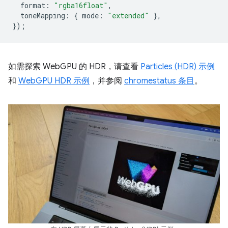
format
:
"rgba16float"
,
toneMapping
:
{
mode
:
"extended"
},
});
如需探索 WebGPU 的 HDR，请查看
Particles (HDR) 示例
和
WebGPU HDR 示例
，并参阅
chromestatus 条目
。