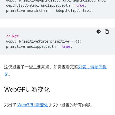
wgpu
::
PrimitiveDepthClipControl
depthClipControl
;
depthClipControl
.
unclippedDepth
=
true
;
primitive
.
nextInChain
=
&
depthClipControl
;
// Now
wgpu
::
PrimitiveState
primitive
=
{};
primitive
.
unclippedDepth
=
true
;
这仅涵盖了一些主要亮点。如需查看完整
列表，请参阅提
交
。
Web
GPU 新变化
列出了
WebGPU 新变化
系列中涵盖的所有内容。