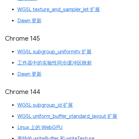
WGSL texture_and_sampler_let 扩展
Dawn 更新
Chrome 145
WGSL subgroup_uniformity 扩展
工作器中的实验性同步缓冲区映射
Dawn 更新
Chrome 144
WGSL subgroup_id 扩展
WGSL uniform_buffer_standard_layout 扩展
Linux 上的 WebGPU
更快的 writeBuffer 和 writeTexture