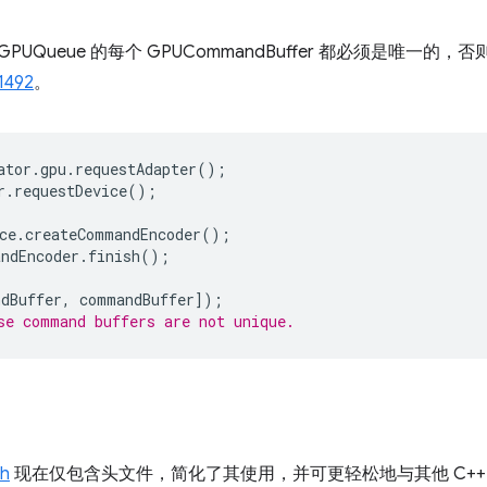
PUQueue 的每个 GPUCommandBuffer 都必须是唯一
1492
。
ator
.
gpu
.
requestAdapter
();
r
.
requestDevice
();
ce
.
createCommandEncoder
();
ndEncoder
.
finish
();
dBuffer
,
commandBuffer
]);
use command buffers are not unique.
h
现在仅包含头文件，简化了其使用，并可更轻松地与其他 C++