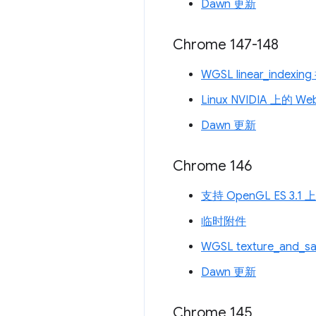
Dawn 更新
Chrome 147-148
WGSL linear_indexin
Linux NVIDIA 上的 W
Dawn 更新
Chrome 146
支持 OpenGL ES 3.
临时附件
WGSL texture_and_s
Dawn 更新
Chrome 145