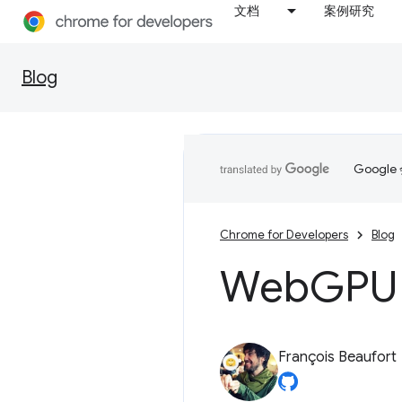
文档
案例研究
Blog
Goog
Chrome for Developers
Blog
Web
GPU
François Beaufort