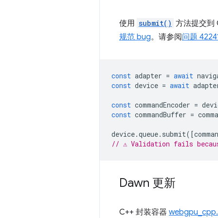
使用
submit()
方法提交到 G
规范 bug
。请参阅
问题 4224
const
adapter
=
await
navig
const
device
=
await
adapte
const
commandEncoder
=
devi
const
commandBuffer
=
comma
device
.
queue
.
submit
([
comman
// ⚠️ Validation fails beca
Dawn 更新
C++ 封装容器
webgpu_cpp.