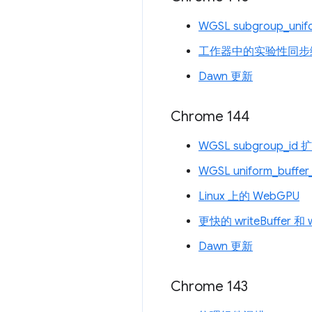
WGSL subgroup_unif
工作器中的实验性同步
Dawn 更新
Chrome 144
WGSL subgroup_id 
WGSL uniform_buffer
Linux 上的 WebGPU
更快的 writeBuffer 和 w
Dawn 更新
Chrome 143