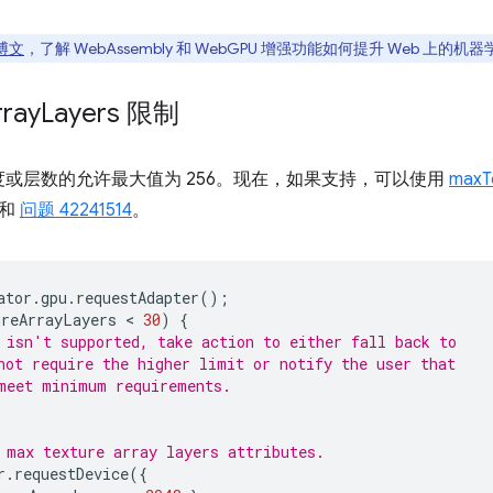
博文
，了解 WebAssembly 和 WebGPU 增强功能如何提升 Web 上的机
rray
Layers 限制
或层数的允许最大值为 256。现在，如果支持，可以使用
maxT
例和
问题 42241514
。
ator
.
gpu
.
requestAdapter
();
ureArrayLayers
 < 
30
)
{
 isn't supported, take action to either fall back to
not require the higher limit or notify the user that
meet minimum requirements.
 max texture array layers attributes.
r
.
requestDevice
({