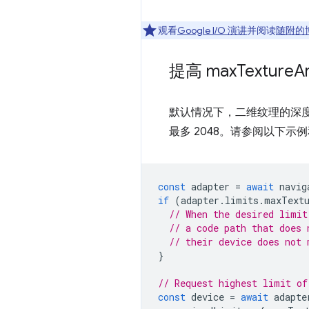
观看
Google I/O 演讲
并阅读
随附的
提高 max
Texture
A
默认情况下，二维纹理的深度
最多 2048。请参阅以下示
const
adapter
=
await
navig
if
(
adapter
.
limits
.
maxText
// When the desired limit
// a code path that does 
// their device does not 
}
// Request highest limit of
const
device
=
await
adapte