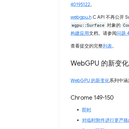
40195122
。
webgpu.h
C API 不再公开 
wgpu::Surface
对象的
Co
构建应用
文档。请参阅
问题 4
查看提交的完整
列表
。
Web
GPU 的新变化
WebGPU 的新变化
系列中涵
Chrome 149-150
即时
对临时附件进行更严格