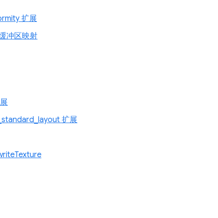
ormity 扩展
缓冲区映射
扩展
_standard_layout 扩展
riteTexture