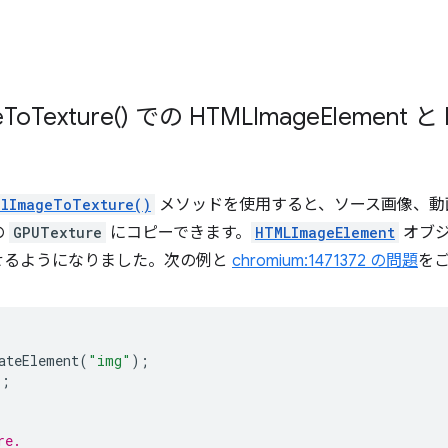
e
To
Texture(
) での HTMLImage
Element と 
alImageToTexture()
メソッドを使用すると、ソース画像、動
の
GPUTexture
にコピーできます。
HTMLImageElement
オブ
せるようになりました。次の例と
chromium:1471372 の問題
を
ateElement
(
"img"
);
"
;
re.