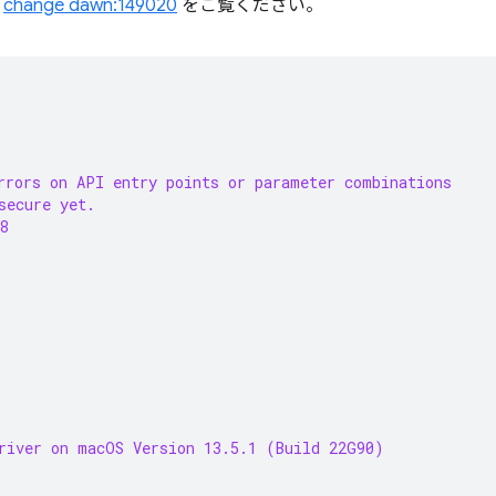
。
change dawn:149020
をご覧ください。
rrors on API entry points or parameter combinations
secure yet.
8
river on macOS Version 13.5.1 (Build 22G90)