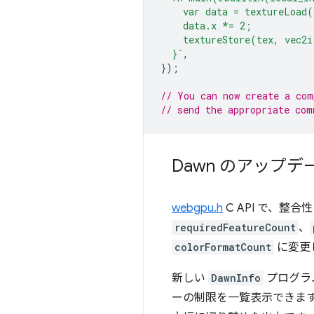
    var data = textureLoad
    data.x *= 2;
    textureStore(tex, vec2i
  }`
,
});
// You can now create a com
// send the appropriate com
Dawn のアップデ
webgpu.h
C API で、整
requiredFeatureCount
、
colorFormatCount
に変更
新しい
DawnInfo
プログラ
ーの制限を一覧表示できます