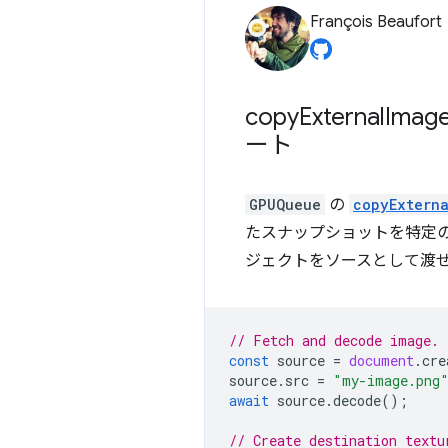
François Beaufort
copy
External
Imag
ート
GPUQueue
の
copyExtern
たスナップショットを特定
ジェクトをソースとして渡
// Fetch and decode image.
const
source
=
document
.
cre
source
.
src
=
"my-image.png
await
source
.
decode
();
// Create destination textu