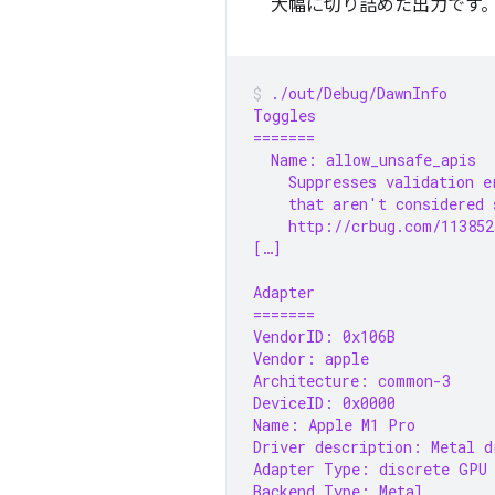
大幅に切り詰めた出力です
./out/Debug/DawnInfo
Toggles
=======
  Name: allow_unsafe_apis
    Suppresses validation e
    that aren't considered 
    http://crbug.com/113852
[…]
Adapter
=======
VendorID: 0x106B
Vendor: apple
Architecture: common-3
DeviceID: 0x0000
Name: Apple M1 Pro
Driver description: Metal d
Adapter Type: discrete GPU
Backend Type: Metal