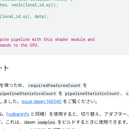
(tex, vec2i(local_id.xy));
(local_id.xy), data);
pute pipeline with this shader module and
mands to the GPU.
ート
合性を保つため、
requiredFeaturesCount
を
pipelineStatisticsCount
を
pipelineStatisticCount
、
c
しました。
issue dawn:146040
をご覧ください。
ム（
vulkaninfo
と同様）を使用すると、切り替え、アダプター
。これは、dawn
samples
をビルドするときに使用できます