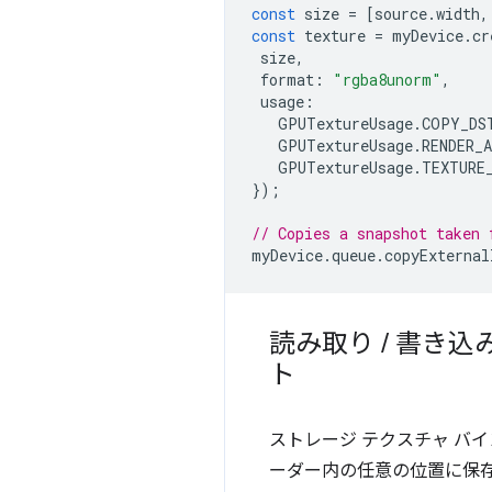
const
size
=
[
source
.
width
,
const
texture
=
myDevice
.
cr
size
,
format
:
"rgba8unorm"
,
usage
:
GPUTextureUsage
.
COPY_DS
GPUTextureUsage
.
RENDER_
GPUTextureUsage
.
TEXTURE
});
// Copies a snapshot taken 
myDevice
.
queue
.
copyExternal
読み取り
/
書き込
ト
ストレージ テクスチャ バ
ーダー内の任意の位置に保