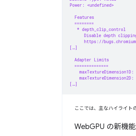
Power: <undefined>
  Features
  ========
   * depth_clip_control
      Disable depth clippin
      https://bugs.chromium
[…]
  Adapter Limits
  ==============
    maxTextureDimension1D:
    maxTextureDimension2D:
[…]
ここでは、主なハイライト
Web
GPU の新機能