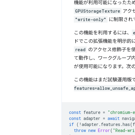
機能が利用可能になったた
GPUStorageTexture
アク
"write-only"
に制限され
この機能を利用するには、
ドでこの拡張機能を明示的
read
のアクセス修飾子を
て動作し、ワークグループ内
が使用可能になります。次
この機能はまだ試験運用版
features=allow_unsafe_a
const
feature
=
"chromium-e
const
adapter
=
await
navig
if
(
!
adapter
.
features
.
has
(
f
throw
new
Error
(
"Read-wri