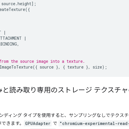
source
.
height
];
eateTexture
({
T
|
ATTACHMENT
|
_BINDING
,
from the source image into a texture.
ImageToTexture
({
source
},
{
texture
},
size
);
みと読み取り専用のストレージ テクスチ
インディング タイプを使用すると、サンプリングなしでテクス
存できます。
GPUAdapter
で
"chromium-experimental-read