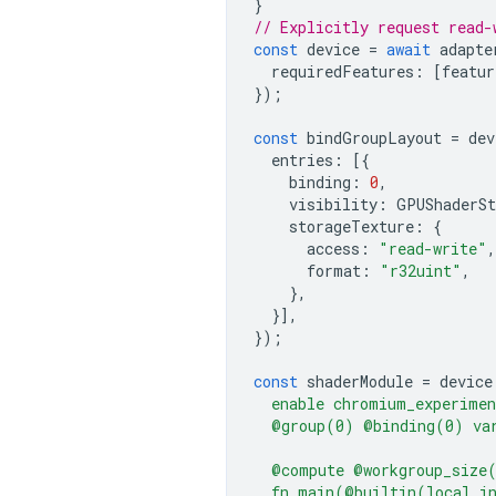
}
// Explicitly request read-
const
device
=
await
adapte
requiredFeatures
:
[
featur
});
const
bindGroupLayout
=
dev
entries
:
[{
binding
:
0
,
visibility
:
GPUShaderSt
storageTexture
:
{
access
:
"read-write"
,
format
:
"r32uint"
,
},
}],
});
const
shaderModule
=
device
  enable chromium_experimen
  @group(0) @binding(0) var
  @compute @workgroup_size
  fn main(@builtin(local_i