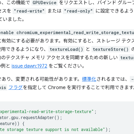
め、この機能で
GPUDevice
をリクエストし、バインド グルー
セスを
"read-write"
または
"read-only"
に設定できるよう
ていました。
enable chromium_experimental_read_write_storage_text
に有効にする必要があります。有効にすると、ストレージ テク
使用できるようになり、
textureLoad()
と
textureStore()
のテクスチャ メモリ アクセスを同期するための新しい
textu
の例と
issue dawn:1972
をご覧ください。
であり、変更される可能性があります。
標準化
されるまでは、
-
pis
フラグ
を指定して Chrome を実行することで利用できます
xperimental-read-write-storage-texture"
;
ator
.
gpu
.
requestAdapter
();
eature
))
{
te storage texture support is not available"
);