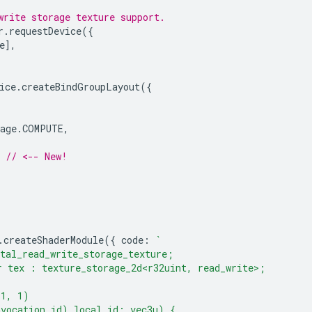
write storage texture support.
r
.
requestDevice
({
e
],
ice
.
createBindGroupLayout
({
age
.
COMPUTE
,
// <-- New!
.
createShaderModule
({
code
:
`
tal_read_write_storage_texture;
 tex : texture_storage_2d<r32uint, read_write>;
(1, 1)
nvocation_id) local_id: vec3u) {