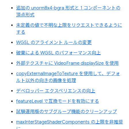
追加の unorm8x4-bgra 形式と 1 コンポーネントの
頂点形式
未定義の値で不明な上限をリクエストできるように
する
WGSL のアライメント ルールの変更
破棄による WGSL のパフォーマンス向上
外部テクスチャに VideoFrame displaySize を使用
copyExternalImageToTexture を使用して、デフォ
ルト以外の向きの画像を処理
デベロッパー エクスペリエンスの向上
featureLevel で互換モードを有効にする
試験運用版のサブグループ機能のクリーンアップ
maxInterStageShaderComponents の上限を非推奨