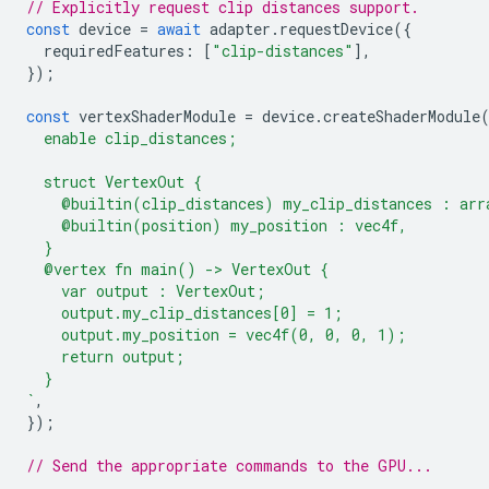
// Explicitly request clip distances support.
const
device
=
await
adapter
.
requestDevice
({
requiredFeatures
:
[
"clip-distances"
],
});
const
vertexShaderModule
=
device
.
createShaderModule
  enable clip_distances;
  struct VertexOut {
    @builtin(clip_distances) my_clip_distances : arr
    @builtin(position) my_position : vec4f,
  }
  @vertex fn main() -> VertexOut {
    var output : VertexOut;
    output.my_clip_distances[0] = 1;
    output.my_position = vec4f(0, 0, 0, 1);
    return output;
  }
`
,
});
// Send the appropriate commands to the GPU...