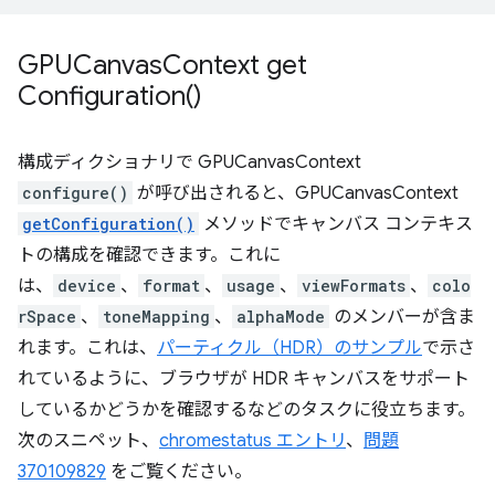
GPUCanvas
Context
get
Configuration(
)
構成ディクショナリで GPUCanvasContext
configure()
が呼び出されると、GPUCanvasContext
getConfiguration()
メソッドでキャンバス コンテキス
トの構成を確認できます。これに
は、
device
、
format
、
usage
、
viewFormats
、
colo
rSpace
、
toneMapping
、
alphaMode
のメンバーが含ま
れます。これは、
パーティクル（HDR）のサンプル
で示さ
れているように、ブラウザが HDR キャンバスをサポート
しているかどうかを確認するなどのタスクに役立ちます。
次のスニペット、
chromestatus エントリ
、
問題
370109829
をご覧ください。