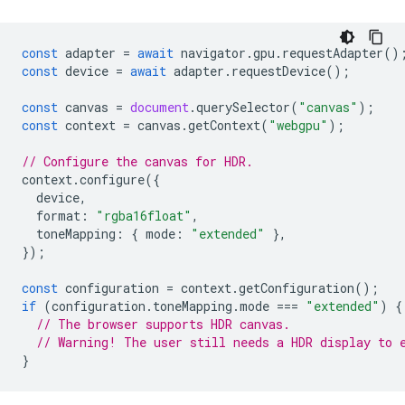
const
adapter
=
await
navigator
.
gpu
.
requestAdapter
()
const
device
=
await
adapter
.
requestDevice
();
const
canvas
=
document
.
querySelector
(
"canvas"
);
const
context
=
canvas
.
getContext
(
"webgpu"
);
// Configure the canvas for HDR.
context
.
configure
({
device
,
format
:
"rgba16float"
,
toneMapping
:
{
mode
:
"extended"
},
});
const
configuration
=
context
.
getConfiguration
();
if
(
configuration
.
toneMapping
.
mode
===
"extended"
)
{
// The browser supports HDR canvas.
// Warning! The user still needs a HDR display to 
}