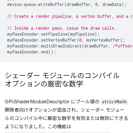
device
.
queue
.
writeBuffer
(
drawBuffer
,
0
,
drawData
);
// Create a render pipeline, a vertex buffer, and a r
// Inside a render pass, issue the draw calls.
myPassEncoder
.
setPipeline
(
myPipeline
);
myPassEncoder
.
setVertexBuffer
(
0
,
myVertexBuffer
);
myPassEncoder
.
multiDrawIndirect
(
drawBuffer
,
/*offset
myPassEncoder
.
end
();
シェーダー モジュールのコンパイル
オプションの厳密な数学
GPUShaderModuleDescriptor にブール値の
strictMath
開発者向けオプションが追加され、シェーダー モジュー
ルのコンパイル中に厳密な数学を有効または無効にできる
ようになりました。この機能は