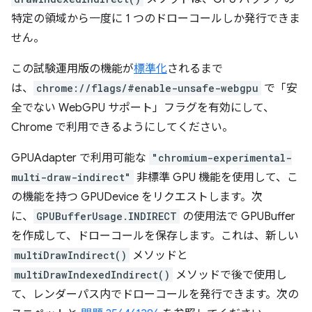
特定の領域から一度に 1 つのドローコールしか発行できま
せん。
この試験運用版の機能が
標準化
されるまで
は、
chrome://flags/#enable-unsafe-webgpu
で「安
全でない WebGPU サポート」フラグを有効にして、
Chrome で利用できるようにしてください。
GPUAdapter で利用可能な
"chromium-experimental-
multi-draw-indirect"
非標準 GPU 機能を使用して、こ
の機能を持つ GPUDevice をリクエストします。次
に、
GPUBufferUsage.INDIRECT
の使用法で GPUBuffer
を作成して、ドローコールを保存します。これは、新しい
multiDrawIndirect()
メソッドと
multiDrawIndexedIndirect()
メソッドで後で使用し
て、レンダーパス内でドローコールを発行できます。次の