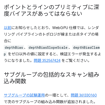
ポイントとラインのプリミティブに深
度バイアスがあってはならない
以前
にお知らせしたとおり、WebGPU 仕様では、レンダ
リング パイプラインのトポロジが線または点タイプの場
合に
depthBias
、
depthBiasSlopeScale
、
depthBiasClam
p
をゼロ以外の値に設定すると、検証エラーが発生するよ
うになりました。
問題 352567424
をご覧ください。
サブグループの包括的なスキャン組み
込み関数
サブグループの試験運用
の一環として、
問題 361330160
で次のサブグループの組み込み関数が追加されました。