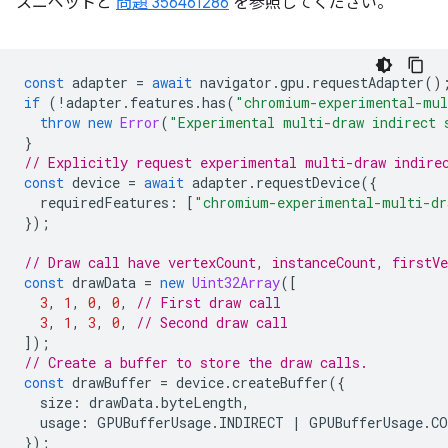
スニペットと
問題 356461286
を参照してください。
const
adapter
=
await
navigator
.
gpu
.
requestAdapter
()
if
(
!
adapter
.
features
.
has
(
"chromium-experimental-mul
throw
new
Error
(
"Experimental multi-draw indirect 
}
// Explicitly request experimental multi-draw indire
const
device
=
await
adapter
.
requestDevice
({
requiredFeatures
:
[
"chromium-experimental-multi-dr
});
// Draw call have vertexCount, instanceCount, firstV
const
drawData
=
new
Uint32Array
([
3
,
1
,
0
,
0
,
// First draw call
3
,
1
,
3
,
0
,
// Second draw call
]);
// Create a buffer to store the draw calls.
const
drawBuffer
=
device
.
createBuffer
({
size
:
drawData
.
byteLength
,
usage
:
GPUBufferUsage
.
INDIRECT
|
GPUBufferUsage
.
CO
});