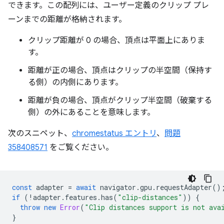
できます。この配列には、ユーザー定義のクリップ プレ
ーンまでの距離が格納されます。
クリップ距離が 0 の場合、頂点は平面上にありま
す。
距離が正の場合、頂点はクリップの半空間（保持す
る側）の内側にあります。
距離が負の場合、頂点がクリップ半空間（破棄する
側）の外にあることを意味します。
次のスニペット、
chromestatus エントリ
、
問題
358408571
をご覧ください。
const
adapter
=
await
navigator
.
gpu
.
requestAdapter
()
if
(
!
adapter
.
features
.
has
(
"clip-distances"
))
{
throw
new
Error
(
"Clip distances support is not ava
}