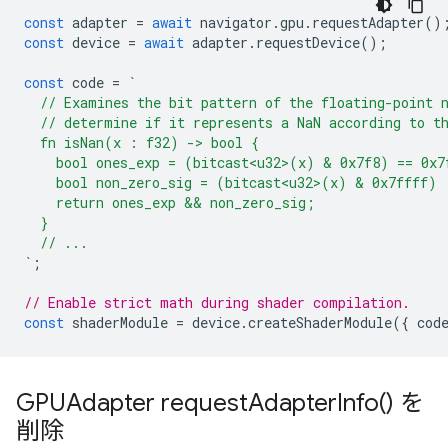
const
adapter
=
await
navigator
.
gpu
.
requestAdapter
()
const
device
=
await
adapter
.
requestDevice
();
const
code
=
`
  // Examines the bit pattern of the floating-point 
  // determine if it represents a NaN according to t
  fn isNan(x : f32) -> bool {
    bool ones_exp = (bitcast<u32>(x) & 0x7f8) == 0x7
    bool non_zero_sig = (bitcast<u32>(x) & 0x7ffff) 
    return ones_exp && non_zero_sig;
  }
  // ...
`
;
// Enable strict math during shader compilation.
const
shaderModule
=
device
.
createShaderModule
({
cod
GPUAdapter
request
Adapter
Info(
) を
削除