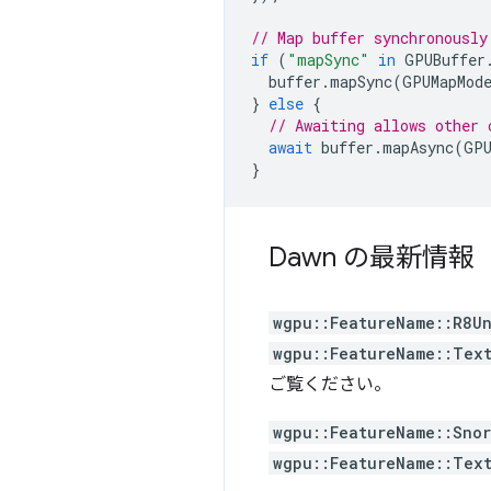
// Map buffer synchronously
if
(
"mapSync"
in
GPUBuffer
buffer
.
mapSync
(
GPUMapMod
}
else
{
// Awaiting allows other 
await
buffer
.
mapAsync
(
GPU
}
Dawn の最新情報
wgpu::FeatureName::R8U
wgpu::FeatureName::Tex
ご覧ください。
wgpu::FeatureName::Sno
wgpu::FeatureName::Tex