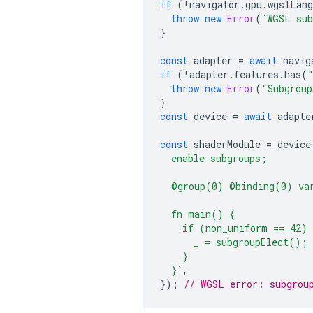
if
(
!
navigator
.
gpu
.
wgslLang
throw
new
Error
(
`WGSL sub
}
const
adapter
=
await
navig
if
(
!
adapter
.
features
.
has
(
throw
new
Error
(
"Subgroup
}
const
device
=
await
adapte
const
shaderModule
=
device
  enable subgroups;
  @group(0) @binding(0) va
  fn main() {
    if (non_uniform == 42) 
      _ = subgroupElect();
    }
  }`
,
});
// WGSL error: subgrou