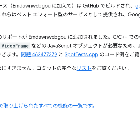
（Emdawnwebgpu に加えて）は GitHub でビルドされ、
g
らはベスト エフォート型のサービスとして提供され、Google 
。
サポートが Emdawnwebgpu に追加されました。C/C++ で
や
VideoFrame
などの JavaScript オブジェクトが必要なため、Ja
できます。
問題 462477379
と
SpotTests.cpp
のコード例をご覧
部にすぎません。コミットの完全な
リスト
をご覧ください。
ーズで取り上げられたすべての機能の一覧です。