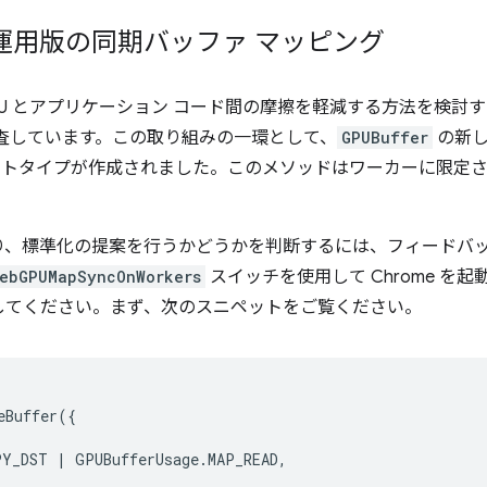
運用版の同期バッファ マッピング
bGPU とアプリケーション コード間の摩擦を軽減する方法を検
査しています。この取り組みの一環として、
GPUBuffer
の新し
トタイプが作成されました。このメソッドはワーカーに限定
り、標準化の提案を行うかどうかを判断するには、フィードバ
WebGPUMapSyncOnWorkers
スイッチを使用して Chrome を
してください。まず、次のスニペットをご覧ください。
eBuffer
({
PY_DST
|
GPUBufferUsage
.
MAP_READ
,