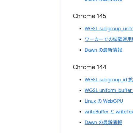
Chrome 145
WGSL subgroup_uni
ワーカーでの試験運用
Dawn の最新情報
Chrome 144
WGSL subgroup_id
WGSL uniform_buffe
Linux の WebGPU
writeBuffer と write
Dawn の最新情報