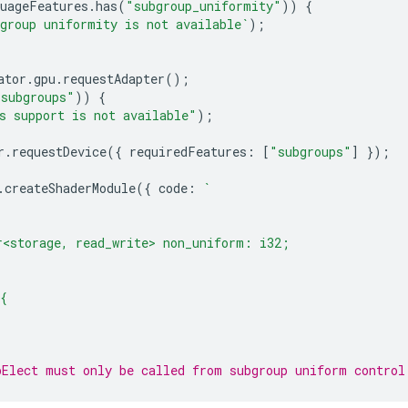
uageFeatures
.
has
(
"subgroup_uniformity"
))
{
group uniformity is not available`
);
ator
.
gpu
.
requestAdapter
();
"subgroups"
))
{
s support is not available"
);
r
.
requestDevice
({
requiredFeatures
:
[
"subgroups"
]
});
.
createShaderModule
({
code
:
`
r<storage, read_write> non_uniform: i32;
{
pElect must only be called from subgroup uniform control