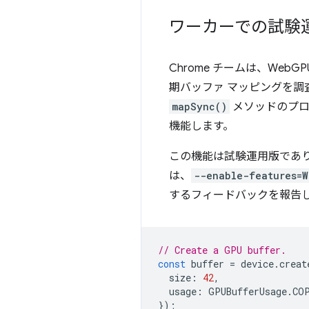
ワーカーでの試験
Chrome チームは、We
期バッファ マッピングを調
mapSync()
メソッドのプロ
機能します。
この機能は試験運用版であ
は、
--enable-features=
するフィードバックを報告
// Create a GPU buffer.
const
buffer
=
device
.
creat
size
:
42
,
usage
:
GPUBufferUsage
.
CO
});