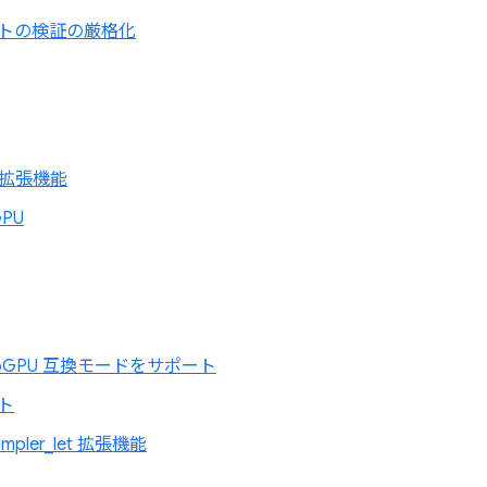
トの検証の厳格化
ng 拡張機能
GPU
で WebGPU 互換モードをサポート
ト
ampler_let 拡張機能