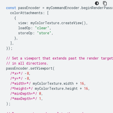
const
passEncoder
=
myCommandEncoder
.
beginRenderPass
colorAttachments
:
[
{
view
:
myColorTexture
.
createView
(),
loadOp
:
"clear"
,
storeOp
:
"store"
,
},
],
});
// Set a viewport that extends past the render targe
// in all directions.
passEncoder
.
setViewport
(
/*x=*/
-
8
,
/*y=*/
-
8
,
/*width=*/
myColorTexture
.
width
+
16
,
/*height=*/
myColorTexture
.
height
+
16
,
/*minDepth=*/
0
,
/*maxDepth=*/
1
,
);