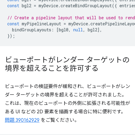
const
bgl2
=
myDevice
.
createBindGroupLayout
({
entrie
// Create a pipeline layout that will be used to ren
const
myPipelineLayout
=
myDevice
.
createPipelineLayo
bindGroupLayouts
:
[
bgl0
,
null
,
bgl2
],
});
ビューポートがレンダー ターゲットの
境界を超えることを許可する
ビューポートの検証要件が緩和され、ビューポートがレン
ダー ターゲットの境界を超えることが許可されました。
これは、現在のビューポートの外側に拡張される可能性が
ある UI などの 2D 要素を描画する場合に特に便利です。
問題 390162929
をご覧ください。