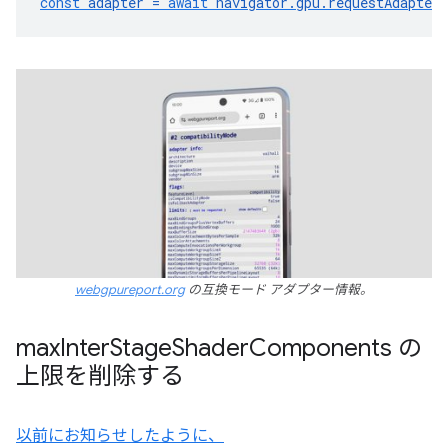
const
adapter
=
await
navigator
.
gpu
.
requestAdapter
webgpureport.org
の互換モード アダプター情報。
max
Inter
Stage
Shader
Components の
上限を削除する
以前にお知らせしたように、