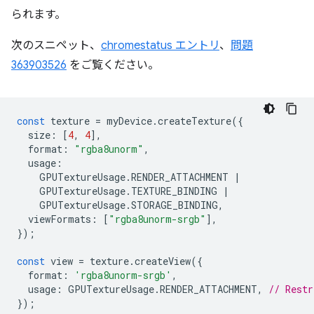
られます。
次のスニペット、
chromestatus エントリ
、
問題
363903526
をご覧ください。
const
texture
=
myDevice
.
createTexture
({
size
:
[
4
,
4
],
format
:
"rgba8unorm"
,
usage
:
GPUTextureUsage
.
RENDER_ATTACHMENT
|
GPUTextureUsage
.
TEXTURE_BINDING
|
GPUTextureUsage
.
STORAGE_BINDING
,
viewFormats
:
[
"rgba8unorm-srgb"
],
});
const
view
=
texture
.
createView
({
format
:
'rgba8unorm-srgb'
,
usage
:
GPUTextureUsage
.
RENDER_ATTACHMENT
,
// Restr
});