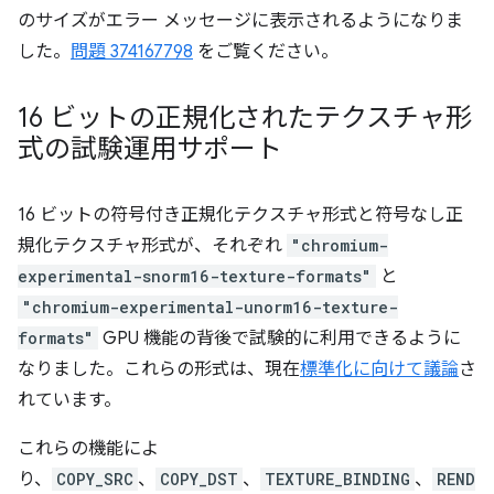
のサイズがエラー メッセージに表示されるようになりま
した。
問題 374167798
をご覧ください。
16 ビットの正規化されたテクスチャ形
式の試験運用サポート
16 ビットの符号付き正規化テクスチャ形式と符号なし正
規化テクスチャ形式が、それぞれ
"chromium-
experimental-snorm16-texture-formats"
と
"chromium-experimental-unorm16-texture-
formats"
GPU 機能の背後で試験的に利用できるように
なりました。これらの形式は、現在
標準化に向けて議論
さ
れています。
これらの機能によ
り、
COPY_SRC
、
COPY_DST
、
TEXTURE_BINDING
、
REND