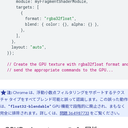
module
:
myFragmentShaderModule
,
targets
:
[
{
format
:
"rgba32float"
,
blend
:
{
color
:
{},
alpha
:
{}
},
},
],
},
layout
:
"auto"
,
});
// Create the GPU texture with rgba32float format an
// send the appropriate commands to the GPU...
注:
Chrome は、浮動小数点フィルタリングをサポートするテクス
チャ タイプをすべてブレンド可能と誤って認識します。この誤った動作
は、
GPU 機能で段階的に廃止され、まもなく
"float32-blendable"
完全に排除されます。詳しくは、
問題 364987733
をご覧ください。