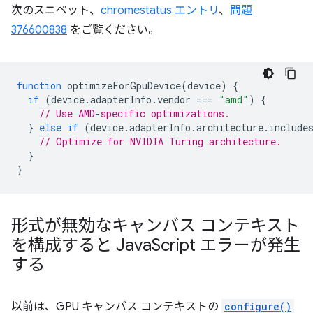
次のスニペット、
chromestatus エントリ
、
問題
376600838
をご覧ください。
function
optimizeForGpuDevice
(
device
)
{
if
(
device
.
adapterInfo
.
vendor
===
"amd"
)
{
// Use AMD-specific optimizations.
}
else
if
(
device
.
adapterInfo
.
architecture
.
include
// Optimize for NVIDIA Turing architecture.
}
}
形式が無効なキャンバス コンテキスト
を構成すると Java
Script エラーが発生
する
以前は、GPU キャンバス コンテキストの
configure()