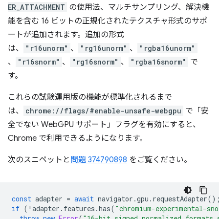
ER_ATTACHMENT
の使用法、マルチサンプリング、解決機
能を含む 16 ビットの正規化されたテクスチャ形式のサポ
ートが追加されます。追加の形式
は、
"r16unorm"
、
"rg16unorm"
、
"rgba16unorm"
、
"r16snorm"
、
"rg16snorm"
、
"rgba16snorm"
で
す。
これらの試験運用版の機能が標準化されるまで
は、
chrome://flags/#enable-unsafe-webgpu
で「安
全でない WebGPU サポート」フラグを有効にすると、
Chrome で利用できるようになります。
次のスニペットと
問題 374790898
をご覧ください。
const
adapter
=
await
navigator
.
gpu
.
requestAdapter
()
if
(
!
adapter
.
features
.
has
(
"chromium-experimental-sno
throw
new
Error
(
"16-bit signed normalized formats 