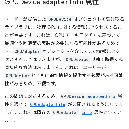
GPUDevice
adapter
Info
属性
ユーザーが提供した
GPUDevice
オブジェクトを受け取る
ライブラリは、物理 GPU に関する情報にアクセスするこ
とが重要です。これは、GPU アーキテクチャに基づいて
最適化や回避策の実装が必要になる可能性があるためで
す。
GPUAdapter
オブジェクトを介してこの情報にアク
セスすることはできますが、
GPUDevice
単独で取得する
直接的な方法はありません。これは、ユーザーが
GPUDevice
とともに追加情報を提供する必要がある可能
性があるため、不便です。
この問題に対処するため、
GPUDevice
adapterInfo
属
性を通じて
GPUAdapterInfo
が公開されるようになりま
した。これらは既存の
GPUAdapter
info
属性と似てい
ます。