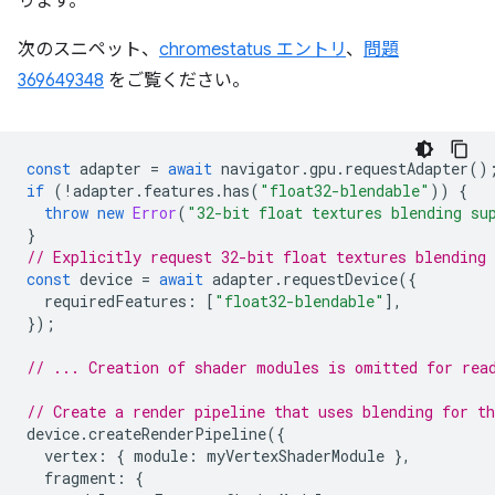
ります。
次のスニペット、
chromestatus エントリ
、
問題
369649348
をご覧ください。
const
adapter
=
await
navigator
.
gpu
.
requestAdapter
()
if
(
!
adapter
.
features
.
has
(
"float32-blendable"
))
{
throw
new
Error
(
"32-bit float textures blending su
}
// Explicitly request 32-bit float textures blending 
const
device
=
await
adapter
.
requestDevice
({
requiredFeatures
:
[
"float32-blendable"
],
});
// ... Creation of shader modules is omitted for rea
// Create a render pipeline that uses blending for t
device
.
createRenderPipeline
({
vertex
:
{
module
:
myVertexShaderModule
},
fragment
:
{