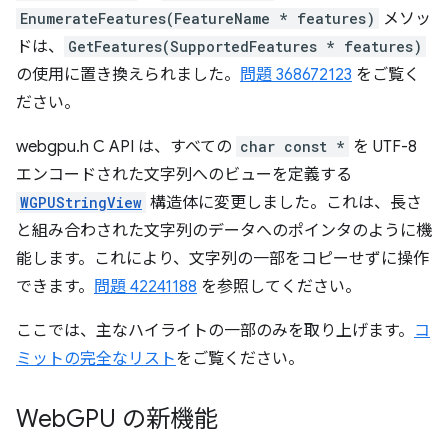
EnumerateFeatures(FeatureName * features)
メソッ
ドは、
GetFeatures(SupportedFeatures * features)
の使用に置き換えられました。
問題 368672123
をご覧く
ださい。
webgpu.h C API は、すべての
char const *
を UTF-8
エンコードされた文字列へのビューを定義する
WGPUStringView
構造体に変更しました。これは、長さ
と組み合わされた文字列のデータへのポインタのように機
能します。これにより、文字列の一部をコピーせずに操作
できます。
問題 42241188
を参照してください。
ここでは、主なハイライトの一部のみを取り上げます。
コ
ミットの完全なリスト
をご覧ください。
Web
GPU の新機能