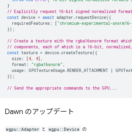
}
// Explicitly request 16-bit signed normalized forma
const
device
=
await
adapter
.
requestDevice
({
requiredFeatures
:
[
"chromium-experimental-snorm16-
});
// Create a texture with the rgba16snorm format whic
// components, each of which is a 16-bit, normalized
const
texture
=
device
.
createTexture
({
size
:
[
4
,
4
],
format
:
"rgba16snorm"
,
usage
:
GPUTextureUsage
.
RENDER_ATTACHMENT
|
GPUTex
});
// Send the appropriate commands to the GPU...
Dawn のアップデート
wgpu::Adapter
と
wgpu::Device
の