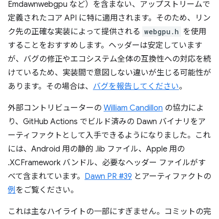
Emdawnwebgpu など）を含まない、アップストリームで
定義されたコア API に特に適用されます。そのため、リン
ク先の正確な実装によって提供される
webgpu.h
を使用
することをおすすめします。ヘッダーは安定しています
が、バグの修正やエコシステム全体の互換性への対応を続
けているため、実装間で意図しない違いが生じる可能性が
あります。その場合は、
バグを報告してください
。
外部コントリビューターの
William Candillon
の協力によ
り、GitHub Actions でビルド済みの Dawn バイナリをア
ーティファクトとして入手できるようになりました。これ
には、Android 用の静的 .lib ファイル、Apple 用の
.XCFramework バンドル、必要なヘッダー ファイルがす
べて含まれています。
Dawn PR #39
とアーティファクトの
例
をご覧ください。
これは主なハイライトの一部にすぎません。コミットの完