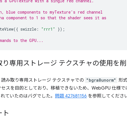
s a GPUTexture with a single red channel.
n, blue components to myTexture's red channel
ha component to 1 so that the shader sees it as
teView
({
swizzle
:
"rrr1"
});
mands to the GPU...
 読み取り専用ストレージ テクスチャの使用を
、読み取り専用ストレージ テクスチャでの
"bgra8unorm"
形式
セスを目的としており、移植できないため、WebGPU 仕様
可されていたのはバグでした。
問題 427681156
を参照してくださ
ート