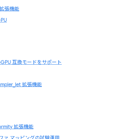
ng 拡張機能
GPU
で WebGPU 互換モードをサポート
ampler_let 拡張機能
formity 拡張機能
ファ マッピングの試験運用