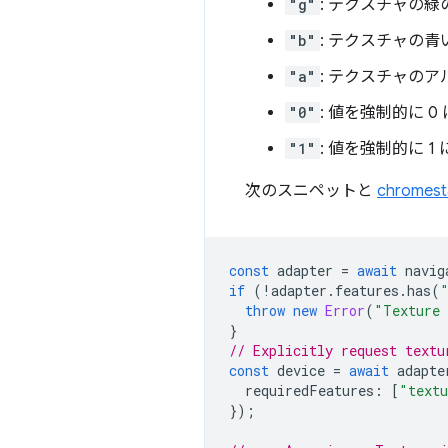
"g"
: テクスチャの
"b"
: テクスチャの
"a"
: テクスチャの
"0"
: 値を強制的に 0
"1"
: 値を強制的に 1
次のスニペットと
chromes
const
adapter
=
await
navig
if
(
!
adapter
.
features
.
has
(
throw
new
Error
(
"Texture 
}
// Explicitly request textu
const
device
=
await
adapte
requiredFeatures
:
[
"textu
});