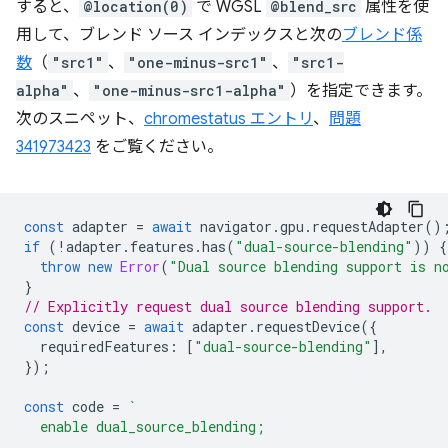
すると、
@location(0)
で WGSL
@blend_src
属性を使
用して、ブレンド ソース インデックスと次の
ブレンド係
数
（
"src1"
、
"one-minus-src1"
、
"src1-
alpha"
、
"one-minus-src1-alpha"
）を指定できます。
次のスニペット、
chromestatus エントリ
、
問題
341973423
をご覧ください。
const
adapter
=
await
navigator
.
gpu
.
requestAdapter
()
if
(
!
adapter
.
features
.
has
(
"dual-source-blending"
))
{
throw
new
Error
(
"Dual source blending support is n
}
// Explicitly request dual source blending support.
const
device
=
await
adapter
.
requestDevice
({
requiredFeatures
:
[
"dual-source-blending"
],
});
const
code
=
`
  enable dual_source_blending;