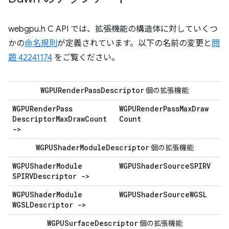
webgpu.h C API では、拡張機能の構造体に対していくつ
かの
命名規則
が定義されています。以下の名前の変更と
問
題 42241174
をご覧ください。
WGPURender
Pass
Descriptor
個の拡張機能
WGPURender
Pass
WGPURender
Pass
Max
Draw
Descriptor
Max
Draw
Count
Count
->
WGPUShader
Module
Descriptor
個の拡張機能
WGPUShader
Module
WGPUShader
Source
SPIRV
SPIRVDescriptor ->
WGPUShader
Module
WGPUShader
Source
WGSL
WGSLDescriptor ->
WGPUSurface
Descriptor
個の拡張機能