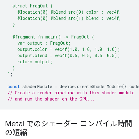
  struct FragOut {
    @location(0) @blend_src(0) color : vec4f,
    @location(0) @blend_src(1) blend : vec4f,
  }
  @fragment fn main() -> FragOut {
    var output : FragOut;
    output.color = vec4f(1.0, 1.0, 1.0, 1.0);
    output.blend = vec4f(0.5, 0.5, 0.5, 0.5);
    return output;
  }
`
;
const
shaderModule
=
device
.
createShaderModule
({
cod
// Create a render pipeline with this shader module
// and run the shader on the GPU...
Metal でのシェーダー コンパイル時間
の短縮