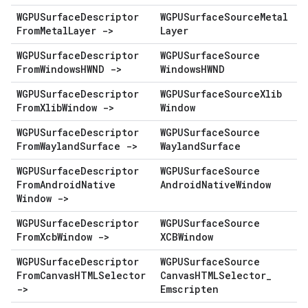
WGPUSurface
Descriptor
WGPUSurface
Source
Metal
From
Metal
Layer ->
Layer
WGPUSurface
Descriptor
WGPUSurface
Source
From
Windows
HWND ->
Windows
HWND
WGPUSurface
Descriptor
WGPUSurface
Source
Xlib
From
Xlib
Window ->
Window
WGPUSurface
Descriptor
WGPUSurface
Source
From
Wayland
Surface ->
Wayland
Surface
WGPUSurface
Descriptor
WGPUSurface
Source
From
Android
Native
Android
Native
Window
Window ->
WGPUSurface
Descriptor
WGPUSurface
Source
From
Xcb
Window ->
XCBWindow
WGPUSurface
Descriptor
WGPUSurface
Source
From
Canvas
HTMLSelector
Canvas
HTMLSelector
_
->
Emscripten