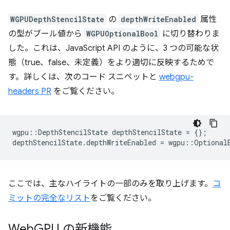
WGPUDepthStencilState
の
depthWriteEnabled
属性
の型がブール値から
WGPUOptionalBool
に切り替わりま
した。これは、JavaScript API のように、3 つの可能な状
態（true、false、未定義）をより適切に反映するためで
す。詳しくは、次のコード スニペットと
webgpu-
headers PR
をご覧ください。
wgpu
::
DepthStencilState
depthStencilState
=
{};
depthStencilState
.
depthWriteEnabled
=
wgpu
::
Optional
ここでは、主なハイライトの一部のみを取り上げます。
コ
ミットの完全なリスト
をご覧ください。
Web
GPU の新機能