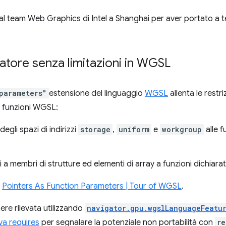
al team Web Graphics di Intel a Shanghai per aver portato a t
atore senza limitazioni in WGSL
parameters"
estensione del linguaggio
WGSL
allenta le restri
e funzioni WGSL:
egli spazi di indirizzi
storage
,
uniform
e
workgroup
alle f
a membri di strutture ed elementi di array a funzioni dichiarat
a
Pointers As Function Parameters | Tour of WGSL
.
ere rilevata utilizzando
navigator.gpu.wgslLanguageFeatu
iva requires
per segnalare la potenziale non portabilità con
re