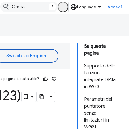
/
Accedi
Su questa
pagina
Supporto delle
funzioni
 pagina è stata utile?
integrate DP4a
in WGSL
23)
Parametri del
puntatore
senza
limitazioni in
WGSL