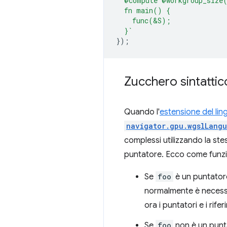
  @compute @workgroup_size
  fn main() {
    func(&S);
  }`
});
Zucchero sintattic
Quando l'
estensione del li
navigator.gpu.wgslLangu
complessi utilizzando la stes
puntatore. Ecco come funz
Se
foo
è un puntator
normalmente è necessa
ora i puntatori e i rife
Se
foo
non è un punta