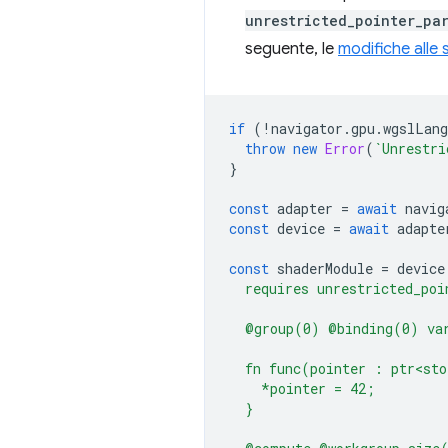
unrestricted_pointer_pa
seguente, le
modifiche alle
if
(
!
navigator
.
gpu
.
wgslLang
throw
new
Error
(
`Unrestri
}
const
adapter
=
await
navig
const
device
=
await
adapte
const
shaderModule
=
device
  requires unrestricted_poi
  @group(0) @binding(0) va
  fn func(pointer : ptr<sto
    *pointer = 42;
  }