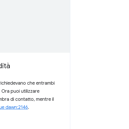
dità
ng richiedevano che entrambi
 Ora puoi utilizzare
mbra di contatto, mentre il
sue dawn:2146
.