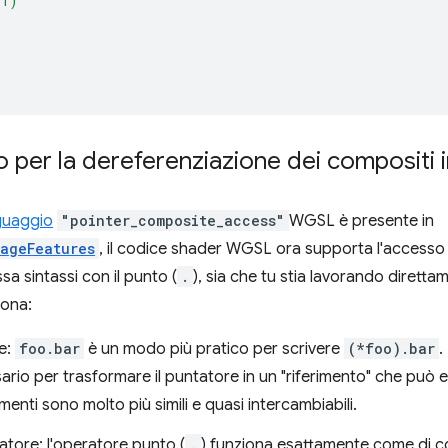
(1)
o per la dereferenziazione dei compositi
nguaggio
"pointer_composite_access"
WGSL è presente in
ageFeatures
, il codice shader WGSL ora supporta l'accesso a
sa sintassi con il punto (
.
), sia che tu stia lavorando diretta
iona:
e:
foo.bar
è un modo più pratico per scrivere
(*foo).bar
.
rio per trasformare il puntatore in un "riferimento" che può
rimenti sono molto più simili e quasi intercambiabili.
tore: l'operatore punto (
.
) funziona esattamente come di 