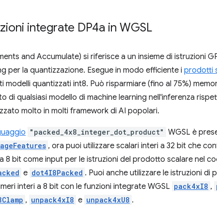
zioni integrate DP4a in WGSL
ents and Accumulate) si riferisce a un insieme di istruzioni 
ing per la quantizzazione. Esegue in modo efficiente i
prodotti 
sti modelli quantizzati int8. Può risparmiare (fino al 75%) memo
to di qualsiasi modello di machine learning nell'inferenza rispet
zzato molto in molti framework di AI popolari.
nguaggio
"packed_4x8_integer_dot_product"
WGSL è prese
ageFeatures
, ora puoi utilizzare scalari interi a 32 bit che c
a 8 bit come input per le istruzioni del prodotto scalare nel
acked
e
dot4I8Packed
. Puoi anche utilizzare le istruzioni d
meri interi a 8 bit con le funzioni integrate WGSL
pack4xI8
,
8Clamp
,
unpack4xI8
e
unpack4xU8
.