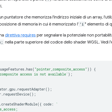
i.
n puntatore che memorizza l'indirizzo iniziale di un array, l'util
posizione di memoria in cui è memorizzato l'
'i
° elemento di qu
una
direttiva requires
per segnalare la potenziale non portabili
s;
nella parte superiore del codice dello shader WGSL. Vedi l
uageFeatures
.
has
(
"pointer_composite_access"
))
{
composite access is not available`
);
ator
.
gpu
.
requestAdapter
();
r
.
requestDevice
();
.
createShaderModule
({
code
:
`
e_access;