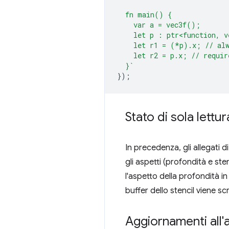
  fn main() {
    var a = vec3f();
    let p : ptr<function, v
    let r1 = (*p).x; // alw
    let r2 = p.x; // requir
  }`
});
Stato di sola lettu
In precedenza, gli allegati 
gli aspetti (profondità e ste
l'aspetto della profondità in
buffer dello stencil viene scr
Aggiornamenti all'