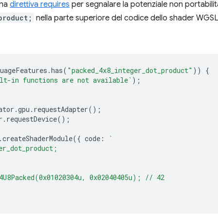
una
direttiva requires
per segnalare la potenziale non portabili
product;
nella parte superiore del codice dello shader WGSL
uageFeatures
.
has
(
"packed_4x8_integer_dot_product"
))
{
lt-in functions are not available`
);
ator
.
gpu
.
requestAdapter
();
r
.
requestDevice
();
.
createShaderModule
({
code
:
`
er_dot_product;
4U8Packed(0x01020304u, 0x02040405u); // 42