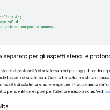
ec3f> = &a;
ays valid.
es pointer composite access.
ra separato per gli aspetti stencil e profon
di stencil di profondità di sola lettura nei passaggi di renderi
ncil) fossero di sola lettura. Questa limitazione è stata rimossa.
 modalità di sola lettura, ad esempio per il tracciamento dell'o
itto per identificare i pixel per l'ulteriore elaborazione. Vedi
is
alba