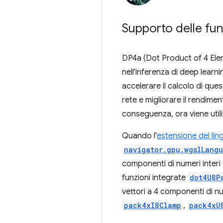
Supporto delle fun
DP4a (Dot Product of 4 Elem
nell'inferenza di deep learn
accelerare il calcolo di que
rete e migliorare il rendimen
conseguenza, ora viene utili
Quando l'
estensione del li
navigator.gpu.wgslLangu
componenti di numeri interi 
funzioni integrate
dot4U8P
vettori a 4 componenti di nu
pack4xI8Clamp
,
pack4xU