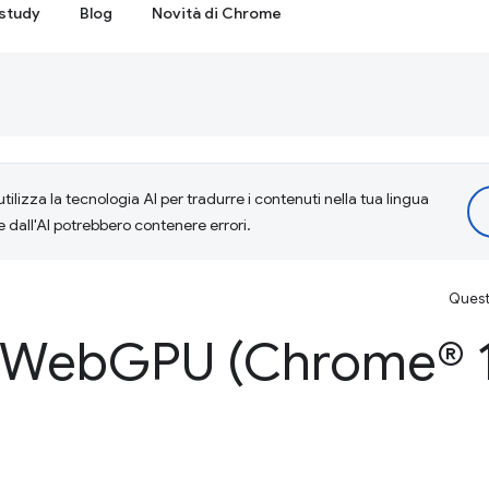
study
Blog
Novità di Chrome
tilizza la tecnologia AI per tradurre i contenuti nella tua lingua
e dall'AI potrebbero contenere errori.
Questa
i Web
GPU (Chrome® 1