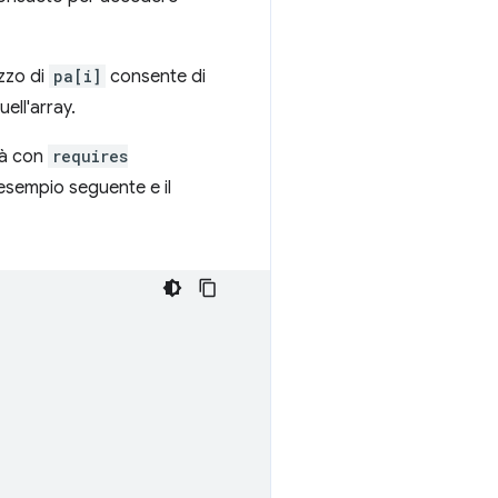
izzo di
pa[i]
consente di
ell'array.
tà con
requires
'esempio seguente e il