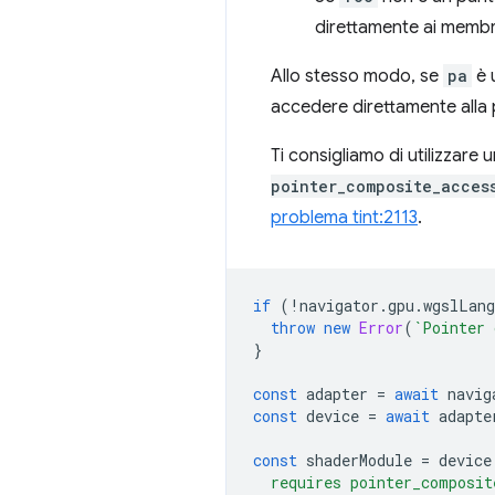
direttamente ai membr
Allo stesso modo, se
pa
è u
accedere direttamente alla 
Ti consigliamo di utilizzare 
pointer_composite_acces
problema tint:2113
.
if
(
!
navigator
.
gpu
.
wgslLang
throw
new
Error
(
`Pointer 
}
const
adapter
=
await
navig
const
device
=
await
adapte
const
shaderModule
=
device
  requires pointer_composit