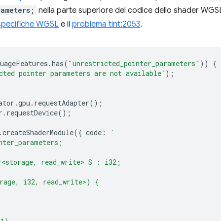
rameters;
nella parte superiore del codice dello shader WGS
 specifiche WGSL
e il
problema tint:2053
.
uageFeatures
.
has
(
"unrestricted_pointer_parameters"
))
{
cted pointer parameters are not available`
);
ator
.
gpu
.
requestAdapter
();
r
.
requestDevice
();
.
createShaderModule
({
code
:
`
nter_parameters;
r<storage, read_write> S : i32;
rage, i32, read_write>) {