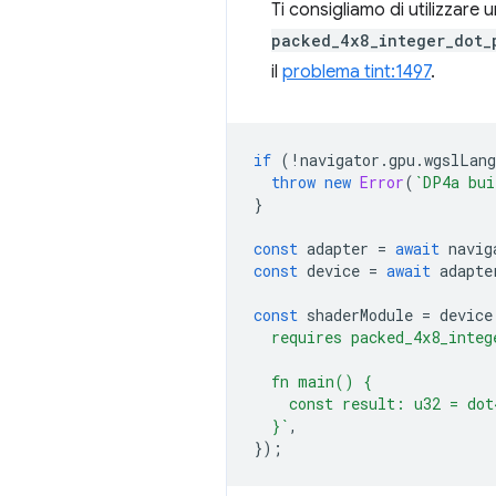
Ti consigliamo di utilizzare 
packed_4x8_integer_dot_
il
problema tint:1497
.
if
(
!
navigator
.
gpu
.
wgslLang
throw
new
Error
(
`DP4a bui
}
const
adapter
=
await
navig
const
device
=
await
adapte
const
shaderModule
=
device
  requires packed_4x8_integ
  fn main() {
    const result: u32 = dot
  }`
,
});