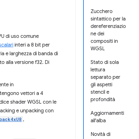
Zucchero
sintattico per la
dereferenziazio
ne dei
GPU di uso comune
compositi in
scalari
interi a 8 bit per
WGSL
ria e larghezza di banda di
to alla versione f32. Di
Stato di sola
lettura
separato per
nte in
gli aspetti
stencil e
ontengono vettori a 4
profondità
 codice shader WGSL con le
i packing e unpacking con
Aggiornamenti
pack4xU8
,
all'alba
Novità di