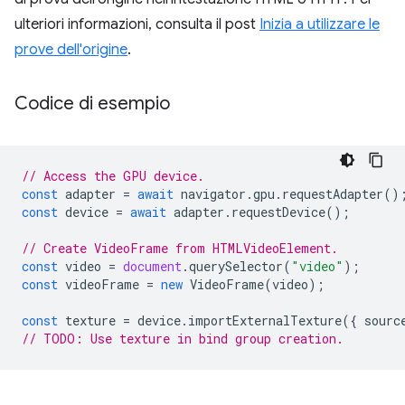
ulteriori informazioni, consulta il post
Inizia a utilizzare le
prove dell'origine
.
Codice di esempio
// Access the GPU device.
const
adapter
=
await
navigator
.
gpu
.
requestAdapter
()
const
device
=
await
adapter
.
requestDevice
();
// Create VideoFrame from HTMLVideoElement.
const
video
=
document
.
querySelector
(
"video"
);
const
videoFrame
=
new
VideoFrame
(
video
);
const
texture
=
device
.
importExternalTexture
({
sourc
// TODO: Use texture in bind group creation.