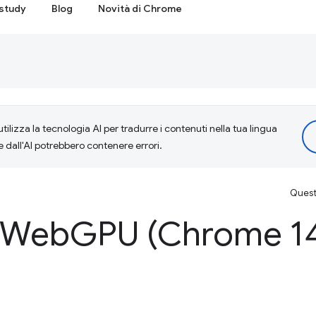
study
Blog
Novità di Chrome
tilizza la tecnologia AI per tradurre i contenuti nella tua lingua
e dall'AI potrebbero contenere errori.
Questa
i Web
GPU (Chrome 14