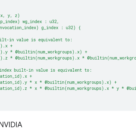
(x, y, z)
up_index) wg_index : u32,
nvocation_index) g_index : u32) {
ilt-in value is equivalent to:
d).x +
d).y * @builtin(num_workgroups).x) +
d).z * @builtin(num_workgroups).x * @builtin(num_workgr
index built-in value is equivalent to:
cation_id).x +
cation_id).y * x * @builtin(num_workgroups).x) +
cation_id).z * x * @builtin(num_workgroups).x * y * @bu
 NVIDIA