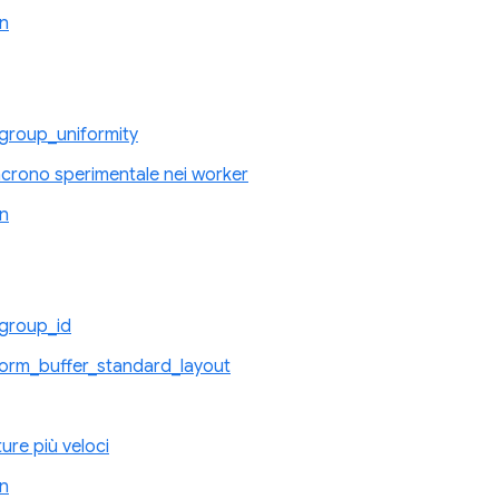
n
group_uniformity
ncrono sperimentale nei worker
n
group_id
orm_buffer_standard_layout
ure più veloci
n