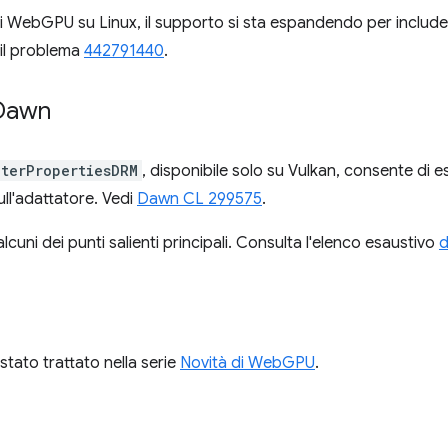
i WebGPU su Linux, il supporto si sta espandendo per include
 il problema
442791440
.
 Dawn
terPropertiesDRM
, disponibile solo su Vulkan, consente di e
ll'adattatore. Vedi
Dawn CL 299575
.
lcuni dei punti salienti principali. Consulta l'elenco esaustivo
d
stato trattato nella serie
Novità di WebGPU
.