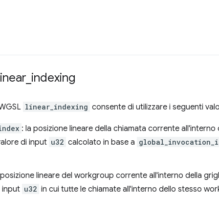
inear
_
indexing
io WGSL
linear_indexing
consente di utilizzare i seguenti val
index
: la posizione lineare della chiamata corrente all'interno d
valore di input
u32
calcolato in base a
global_invocation_i
a posizione lineare del workgroup corrente all'interno della gri
i input
u32
in cui tutte le chiamate all'interno dello stesso w