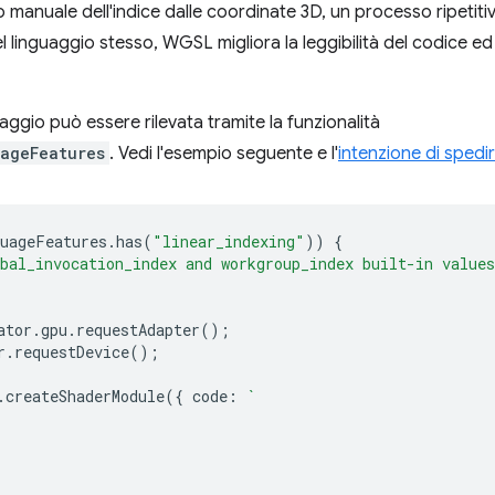
lo manuale dell'indice dalle coordinate 3D, un processo ripetiti
inguaggio stesso, WGSL migliora la leggibilità del codice ed eli
ggio può essere rilevata tramite la funzionalità
ageFeatures
. Vedi l'esempio seguente e l'
intenzione di spedi
uageFeatures
.
has
(
"linear_indexing"
))
{
bal_invocation_index and workgroup_index built-in values
ator
.
gpu
.
requestAdapter
();
r
.
requestDevice
();
.
createShaderModule
({
code
:
`