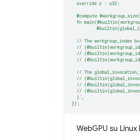
  override z : u32;
  @compute @workgroup_size
  fn main(@builtin(workgro
          @builtin(global_i
  // The workgroup_index bu
  // (@builtin(workgroup_i
  // (@builtin(workgroup_i
  // (@builtin(workgroup_i
  // The global_invocation_
  // (@builtin(global_invo
  // (@builtin(global_invo
  // (@builtin(global_invo
  }`
,
});
Web
GPU su Linux