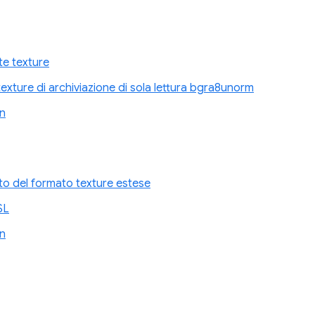
te texture
a texture di archiviazione di sola lettura bgra8unorm
n
to del formato texture estese
SL
n