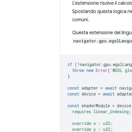
L'estensione risolve il calco
Spostando questa logica nel l
comuni.
Questa estensione del lingua
navigator.gpu.wgslLangu
if
(
!
navigator
.
gpu
.
wgslLang
throw
new
Error
(
`WGSL glo
}
const
adapter
=
await
navig
const
device
=
await
adapte
const
shaderModule
=
device
  requires linear_indexing;
  override x : u32;
  override y : u32;