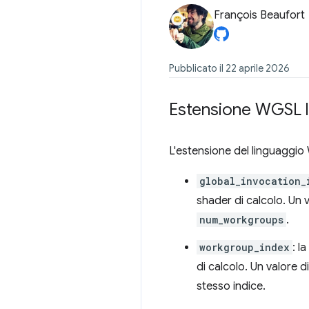
François Beaufort
Pubblicato il 22 aprile 2026
Estensione WGSL l
L'estensione del linguagg
global_invocation_
shader di calcolo. Un 
num_workgroups
.
workgroup_index
: l
di calcolo. Un valore d
stesso indice.