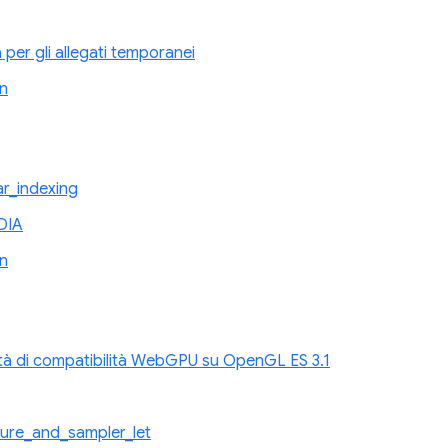
 per gli allegati temporanei
n
ar_indexing
DIA
n
tà di compatibilità WebGPU su OpenGL ES 3.1
ure_and_sampler_let