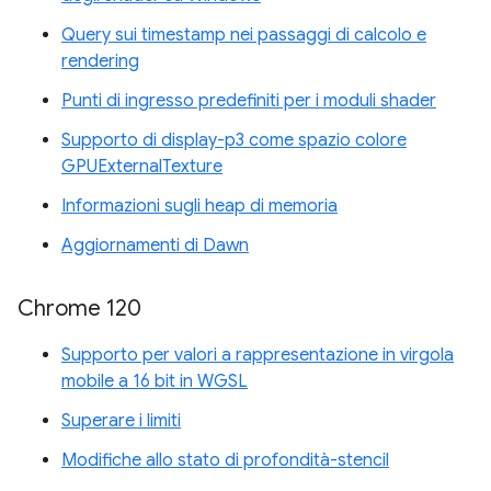
Query sui timestamp nei passaggi di calcolo e
rendering
Punti di ingresso predefiniti per i moduli shader
Supporto di display-p3 come spazio colore
GPUExternalTexture
Informazioni sugli heap di memoria
Aggiornamenti di Dawn
Chrome 120
Supporto per valori a rappresentazione in virgola
mobile a 16 bit in WGSL
Superare i limiti
Modifiche allo stato di profondità-stencil