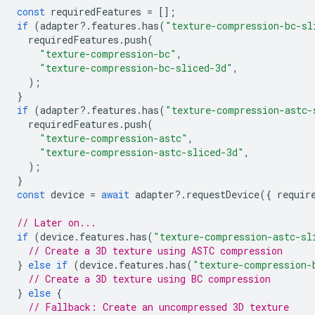
const
requiredFeatures
=
[];
if
(
adapter
?
.
features
.
has
(
"texture-compression-bc-sl
requiredFeatures
.
push
(
"texture-compression-bc"
,
"texture-compression-bc-sliced-3d"
,
);
}
if
(
adapter
?
.
features
.
has
(
"texture-compression-astc-
requiredFeatures
.
push
(
"texture-compression-astc"
,
"texture-compression-astc-sliced-3d"
,
);
}
const
device
=
await
adapter
?
.
requestDevice
({
requir
// Later on...
if
(
device
.
features
.
has
(
"texture-compression-astc-sl
// Create a 3D texture using ASTC compression
}
else
if
(
device
.
features
.
has
(
"texture-compression-
// Create a 3D texture using BC compression
}
else
{
// Fallback: Create an uncompressed 3D texture