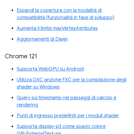
Espandi la copertura con la modalità di
compatibilità (funzionalità in fase di sviluppo)
Aumenta il limite maxVertexAttributes
Aggiornamenti di Dawn
Chrome 121
Supporta WebGPU su Android
Utilizza DXC anziché FXC per la compilazione degli
shader su Windows
Query sui timestamp nei passaggi di calcolo e
rendering
Punti di ingresso predefiniti per i moduli shader
Supporta display-p3 come spazio colore
GPUExternalTexture