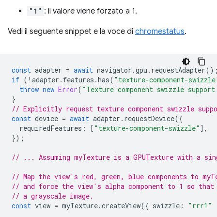
"1"
: il valore viene forzato a 1.
Vedi il seguente snippet e la voce di
chromestatus
.
const
adapter
=
await
navigator
.
gpu
.
requestAdapter
()
if
(
!
adapter
.
features
.
has
(
"texture-component-swizzle
throw
new
Error
(
"Texture component swizzle support
}
// Explicitly request texture component swizzle supp
const
device
=
await
adapter
.
requestDevice
({
requiredFeatures
:
[
"texture-component-swizzle"
],
});
// ... Assuming myTexture is a GPUTexture with a sin
// Map the view's red, green, blue components to myT
// and force the view's alpha component to 1 so that
// a grayscale image.
const
view
=
myTexture
.
createView
({
swizzle
:
"rrr1"