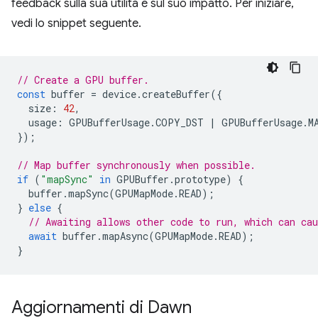
feedback sulla sua utilità e sul suo impatto. Per iniziare,
vedi lo snippet seguente.
// Create a GPU buffer.
const
buffer
=
device
.
createBuffer
({
size
:
42
,
usage
:
GPUBufferUsage
.
COPY_DST
|
GPUBufferUsage
.
M
});
// Map buffer synchronously when possible.
if
(
"mapSync"
in
GPUBuffer
.
prototype
)
{
buffer
.
mapSync
(
GPUMapMode
.
READ
);
}
else
{
// Awaiting allows other code to run, which can cau
await
buffer
.
mapAsync
(
GPUMapMode
.
READ
);
}
Aggiornamenti di Dawn