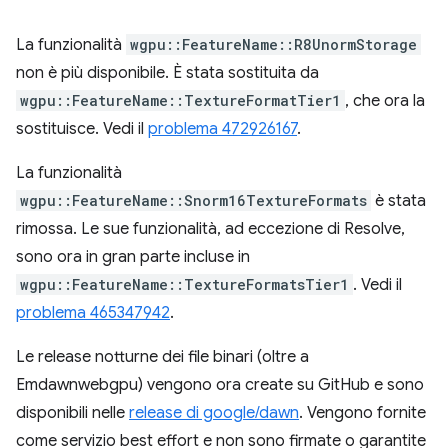
La funzionalità
wgpu::FeatureName::R8UnormStorage
non è più disponibile. È stata sostituita da
wgpu::FeatureName::TextureFormatTier1
, che ora la
sostituisce. Vedi il
problema 472926167
.
La funzionalità
wgpu::FeatureName::Snorm16TextureFormats
è stata
rimossa. Le sue funzionalità, ad eccezione di Resolve,
sono ora in gran parte incluse in
wgpu::FeatureName::TextureFormatsTier1
. Vedi il
problema 465347942
.
Le release notturne dei file binari (oltre a
Emdawnwebgpu) vengono ora create su GitHub e sono
disponibili nelle
release di google/dawn
. Vengono fornite
come servizio best effort e non sono firmate o garantite