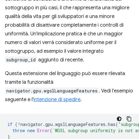
sottogruppo in più casi, il che rappresenta una migliore
qualità della vita per gli sviluppatori e una minore
probabilità di disattivare completamente i controlli di
uniformità. Un'implicazione pratica è che un maggior
numero di valori verrà considerato uniforme per il
sottogruppo, ad esempio il valore integrato
subgroup_id
aggiunto di recente.
Questa estensione del linguaggio può essere rilevata
tramite la funzionalità
navigator.gpu.wgslLanguageFeatures
. Vedi l'esempio
seguente e l'
intenzione di spedire
.
if
(
!
navigator
.
gpu
.
wgslLanguageFeatures
.
has
(
"subgrou
throw
new
Error
(
`WGSL subgroup uniformity is not a
}