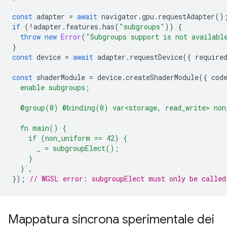
const
adapter
=
await
navigator
.
gpu
.
requestAdapter
()
if
(
!
adapter
.
features
.
has
(
"subgroups"
))
{
throw
new
Error
(
"Subgroups support is not availabl
}
const
device
=
await
adapter
.
requestDevice
({
require
const
shaderModule
=
device
.
createShaderModule
({
cod
  enable subgroups;
  @group(0) @binding(0) var<storage, read_write> non
  fn main() {
    if (non_uniform == 42) {
      _ = subgroupElect();
    }
  }`
,
});
// WGSL error: subgroupElect must only be called
Mappatura sincrona sperimentale dei