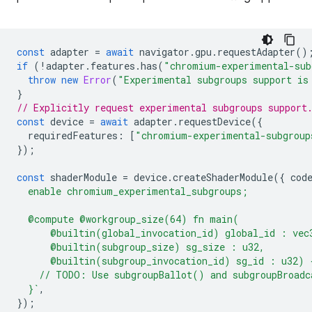
const
adapter
=
await
navigator
.
gpu
.
requestAdapter
()
if
(
!
adapter
.
features
.
has
(
"chromium-experimental-sub
throw
new
Error
(
"Experimental subgroups support is
}
// Explicitly request experimental subgroups support
const
device
=
await
adapter
.
requestDevice
({
requiredFeatures
:
[
"chromium-experimental-subgroup
});
const
shaderModule
=
device
.
createShaderModule
({
cod
  enable chromium_experimental_subgroups;
  @compute @workgroup_size(64) fn main(
      @builtin(global_invocation_id) global_id : vec
      @builtin(subgroup_size) sg_size : u32,
      @builtin(subgroup_invocation_id) sg_id : u32) 
    // TODO: Use subgroupBallot() and subgroupBroadc
  }`
,
});