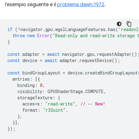
l'esempio seguente e il
problema dawn:1972
.
if
(
!
navigator
.
gpu
.
wgslLanguageFeatures
.
has
(
"readonl
throw
new
Error
(
"Read-only and read-write storage 
}
const
adapter
=
await
navigator
.
gpu
.
requestAdapter
()
const
device
=
await
adapter
.
requestDevice
();
const
bindGroupLayout
=
device
.
createBindGroupLayout
entries
:
[{
binding
:
0
,
visibility
:
GPUShaderStage
.
COMPUTE
,
storageTexture
:
{
acces<s
:
"read-write"
,
// -- New!
format
:
"r32uint"
,
},
}],
});