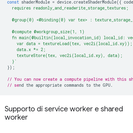
const
shaderModule
=
device
.
createShaderModule
({
cod
  requires readonly_and_readwrite_storage_textures;
  @group(0) <@binding(0) var tex> : texture_storage_
  @compute @workgroup_size(1, 1)
  fn main(@builtin(local_invocation_id) local_id: ve
    var data = textureLoad(tex, vec2i(local_id.xy));
    data.x *= 2;
    textureStore(tex, vec2i(local_id.xy), data);
  }`
});
// You can now create a compute pipeline with this s
// se
Supporto di service worker e shared
worker