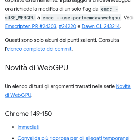
ospitate esternamente. Il passaggio a Emdawnwebgpu
ora richiede la modifica di un solo flag da
emcc -
sUSE_WEBGPU
a
emcc --use-port=emdawnwebgpu
. Vedi
Emscripten PR #24303
,
#24220
e
Dawn CL 243214
.
Questi sono solo alcuni dei punti salienti. Consulta
l'
elenco completo dei commit
.
Novità di Web
GPU
Un elenco di tutti gli argomenti trattati nella serie
Novità
di WebGPU
.
Chrome 149-150
Immediati
Convalida più rigorosa per gli allegati temporanei