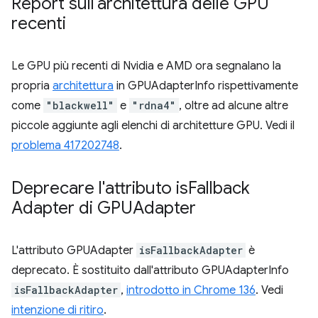
Report sull'architettura delle GPU
recenti
Le GPU più recenti di Nvidia e AMD ora segnalano la
propria
architettura
in GPUAdapterInfo rispettivamente
come
"blackwell"
e
"rdna4"
, oltre ad alcune altre
piccole aggiunte agli elenchi di architetture GPU. Vedi il
problema 417202748
.
Deprecare l'attributo is
Fallback
Adapter di GPUAdapter
L'attributo GPUAdapter
isFallbackAdapter
è
deprecato. È sostituito dall'attributo GPUAdapterInfo
isFallbackAdapter
,
introdotto in Chrome 136
. Vedi
intenzione di ritiro
.