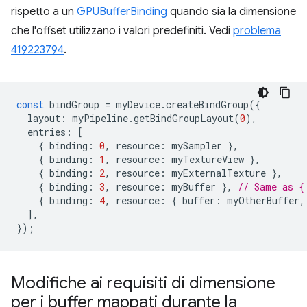
rispetto a un
GPUBufferBinding
quando sia la dimensione
che l'offset utilizzano i valori predefiniti. Vedi
problema
419223794
.
const
bindGroup
=
myDevice
.
createBindGroup
({
layout
:
myPipeline
.
getBindGroupLayout
(
0
),
entries
:
[
{
binding
:
0
,
resource
:
mySampler
},
{
binding
:
1
,
resource
:
myTextureView
},
{
binding
:
2
,
resource
:
myExternalTexture
},
{
binding
:
3
,
resource
:
myBuffer
},
// Same as {
{
binding
:
4
,
resource
:
{
buffer
:
myOtherBuffer
,
],
});
Modifiche ai requisiti di dimensione
per i buffer mappati durante la