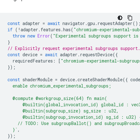
const
adapter
=
await
navigator
.
gpu
.
requestAdapter
()
if
(
!
adapter
.
features
.
has
(
"chromium-experimental-sub
throw
new
Error
(
"Experimental subgroups support is
}
// Explicitly request experimental subgroups support
const
device
=
await
adapter
.
requestDevice
({
requiredFeatures
:
[
"chromium-experimental-subgroup
});
const
shaderModule
=
device
.
createShaderModule
({
cod
  enable chromium_experimental_subgroups;
  @compute @workgroup_size(64) fn main(
      @builtin(global_invocation_id) global_id : vec
      @builtin(subgroup_size) sg_size : u32,
      @builtin(subgroup_invocation_id) sg_id : u32) 
    // TODO: Use subgroupBallot() and subgroupBroadc
  }`
,
});